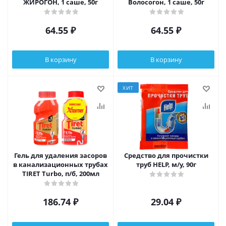
ЖИРОГОН, 1 саше, 50г
Волосогон, 1 саше, 50г
64.55
₽
64.55
₽
В корзину
В корзину
ХИТ
Гель для удаления засоров
Средство для прочистки
в канализационных трубах
труб HELP, м/у, 90г
TIRET Тurbo, п/б, 200мл
186.74
₽
29.04
₽