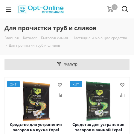
0
Для прочистки труб и сливов
Главная
-
Каталог
-
Бытовая химия
-
Чистящие и моющие средства
-
Для прочистки труб и сливов
Фильтр
ХИТ
ХИТ
Средство для устранения
Средство для устранения
засоров на кухне Expel
засоров в ванной Expel