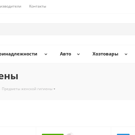
изводители
Контакты
принадлежности
Авто
Хозтовары
иены
-
Предметы женской гигиены