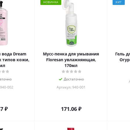
НОВИНКА
ХИТ
 вода Dream
Мусс-пенка для умывания
Гель д
х типов кожи,
Floresan увлажняющая,
Огур
мл
170мл
аточно
Достаточно
 940-002
Артикул: 940-001
67
₽
171.06
₽