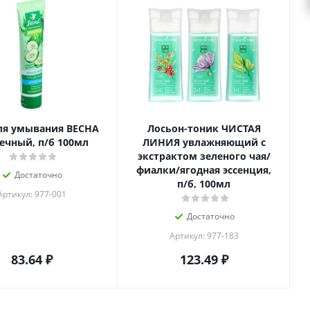
ля умывания ВЕСНА
Лосьон-тоник ЧИСТАЯ
ечный, п/б 100мл
ЛИНИЯ увлажняющий с
экстрактом зеленого чая/
фиалки/ягодная эссенция,
Достаточно
п/б, 100мл
Артикул: 977-001
Достаточно
Артикул: 977-183
83.64
₽
123.49
₽