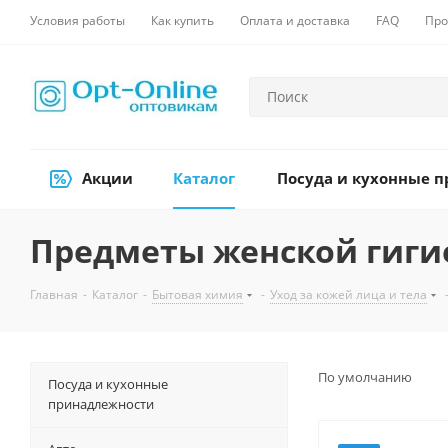
Условия работы
Как купить
Оплата и доставка
FAQ
Про
Акции
Каталог
Посуда и кухонные 
Предметы женской гиг
Главная
-
Каталог
-
Бытовая химия
-
Уход за кожей лица и тела
По умолчанию
Посуда и кухонные
принадлежности