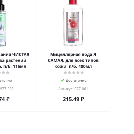
вания ЧИСТАЯ
Мицеллярная вода Я
а растений
САМАЯ, для всех типов
 п/б, 115мл
кожи, п/б, 400мл
аточно
Достаточно
 977-232
Артикул: 977-061
74
₽
215.49
₽