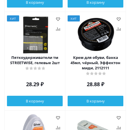
В корзину
В корзину
ХИТ
ХИТ
Пяткоудерживатели тм
Крем для обуви, банка
STREETWISE, гелевые 2шт
45мл, чёрный, Эффектон
миди, 2112111
28.29
₽
28.88
₽
В корзину
В корзину