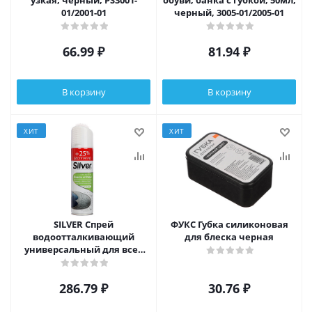
узкая, чёрный, PS3001-
обуви, банка с губкой, 50мл,
01/2001-01
черный, 3005-01/2005-01
66.99
₽
81.94
₽
В корзину
В корзину
ХИТ
ХИТ
SILVER Спрей
ФУКС Губка силиконовая
водоотталкивающий
для блеска черная
универсальный для всех
типов изделий, 250 мл.,
ST3501-00/2501-00
286.79
₽
30.76
₽