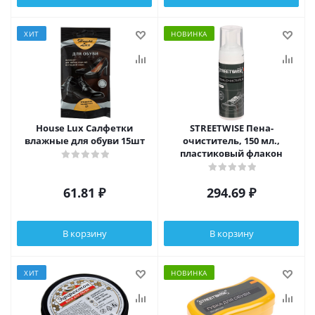
ХИТ
НОВИНКА
House Lux Салфетки
STREETWISE Пена-
влажные для обуви 15шт
очиститель, 150 мл.,
пластиковый флакон
61.81
₽
294.69
₽
В корзину
В корзину
ХИТ
НОВИНКА