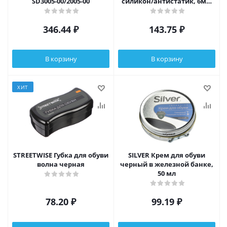
SD3005-00/2005-00
силикон/антистатик, 6мл,
бесцветный, PS3007-03/2007-
03
346.44
₽
143.75
₽
В корзину
В корзину
ХИТ
STREETWISE Губка для обуви
SILVER Крем для обуви
волна черная
черный в железной банке,
50 мл
78.20
₽
99.19
₽