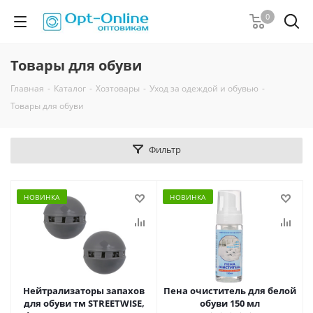
0
Товары для обуви
Главная
-
Каталог
-
Хозтовары
-
Уход за одеждой и обувью
-
Товары для обуви
Фильтр
НОВИНКА
НОВИНКА
Нейтрализаторы запахов
Пена очиститель для белой
для обуви тм STREETWISE,
обуви 150 мл