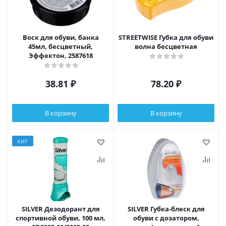
Воск для обуви, банка
STREETWISE Губка для обуви
45мл, бесцветный,
волна бесцветная
Эффектон, 2587618
38.81
₽
78.20
₽
В корзину
В корзину
ХИТ
SILVER Дезодорант для
SILVER Губка-блеск для
спортивной обуви, 100 мл,
обуви с дозатором,