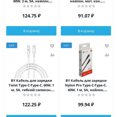
60W, 2 м, 5A, нейлон,
нейлон, мет. кон.,
черный
графитовый
124.75
₽
91.07
₽
В корзину
В корзину
ХИТ
ХИТ
BY Кабель для зарядки
BY Кабель для зарядки
Twist Type-C-Type-C, 60W, 1
Nylon Pro Type-C-Type-C,
м, 5A, гибкий силикон,
60W, 1 м, 5A, нейлон,
белый
черный
122.25
₽
99.94
₽