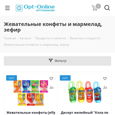
0
Жевательные конфеты и мармелад,
зефир
Главная
-
Каталог
-
Продукты и напитки
-
Выпечка и сладости
-
Жевательные конфеты и мармелад, зефир
Фильтр
ХИТ
ХИТ
Жевательные конфеты Jelly
Десерт желейный "Кола по