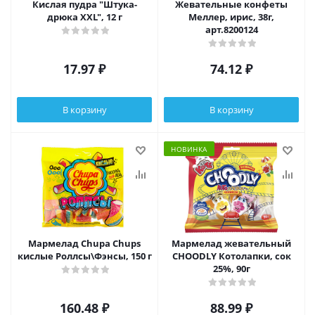
Кислая пудра "Штука-
Жевательные конфеты
дрюка XXL", 12 г
Меллер, ирис, 38г,
арт.8200124
17.97
₽
74.12
₽
В корзину
В корзину
НОВИНКА
Мармелад Chupa Chups
Мармелад жевательный
кислые Роллсы\Фэнсы, 150 г
CHOODLY Котолапки, сок
25%, 90г
160.48
₽
88.99
₽