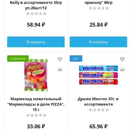
Belly в ассортименте 35гр
приколу" 80гр
уп.20шт/12
58.94
₽
25.84
₽
В корзину
В корзину
НОВИНКА
ХИТ
Мармелад жевательный
Драже Ментос 37г, в
"Мармеладсы в деле PIZZA",
ассортименте
15 г
33.06
₽
65.96
₽