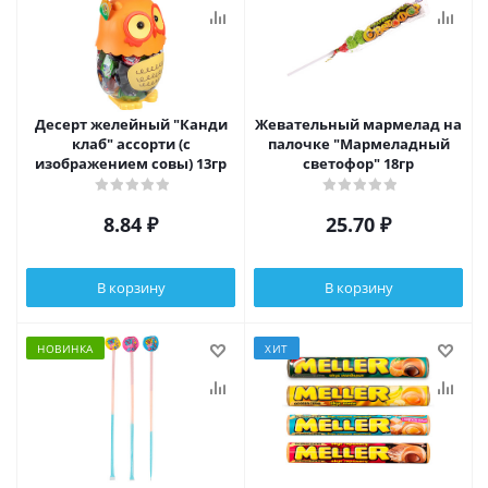
Десерт желейный "Канди
Жевательный мармелад на
клаб" ассорти (с
палочке "Мармеладный
изображением совы) 13гр
светофор" 18гр
8.84
₽
25.70
₽
В корзину
В корзину
НОВИНКА
ХИТ