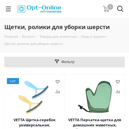
0
Щетки, ролики для уборки шерсти
Главная
-
Каталог
-
Товары для животных
-
Уход и груминг
-
Щетки, ролики для уборки шерсти
Фильтр
ХИТ
VETTA Щетка-скребок
VETTA Перчатка-щетка для
универсальная,
домашних животных,