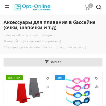
0
Аксессуары для плавания в бассейне
(очки, шапочки и т.д)
Главная
-
Каталог
-
Спорт и отдых
-
Фитнес. Йога (постоянный ассортимент)
-
Аксессуары для плавания в бассейне (очки, шапочки и т.д)
Фильтр
НОВИНКА
ХИТ