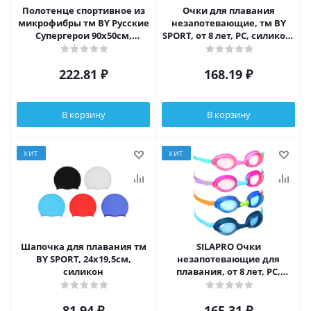
Полотенце спортивное из
Очки для плавания
микрофибры тм BY Русские
незапотевающие, тм BY
Супергерои 90х50см,
SPORT, от 8 лет, PC, силикон,
полиэстер, нейлон, 2 цвета
4 цвета
222.81
₽
168.19
₽
В корзину
В корзину
ХИТ
ХИТ
Шапочка для плавания тм
SILAPRO Очки
BY SPORT, 24х19,5см,
незапотевающие для
силикон
плавания, от 8 лет, PC,
силикон, 4 цвета
81.94
₽
165.31
₽