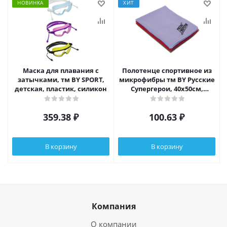
НОВИНКА
ХИТ
Маска для плавания с
Полотенце спортивное из
затычками, тм BY SPORT,
микрофибры тм BY Русские
детская, пластик, силикон
Супергерои, 40х50см,
полиэстер, нейлон, 4 цвета
359.38
₽
100.63
₽
В корзину
В корзину
Компания
О компании