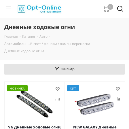
0
Дневные ходовые огни
Главная
-
Каталог
-
Авто
-
Автомобильный свет / фонари / лампы переноски
-
Дневные ходовые огни
Фильтр
НОВИНКА
ХИТ
NG Дневные ходовые огни,
NEW GALAXY Дневные