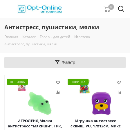
0
Антистресс, пушистики, мялки
Главная
-
Каталог
-
Товары для детей
-
Игротека
-
Антистресс, пушистики, мялки
Фильтр
НОВИНКА
НОВИНКА
ИГРОЛЕНД Мялка
Игрушка антистресс
антистресс "Мякиши", TPR,
cквиш, PU, 17х12см, микс