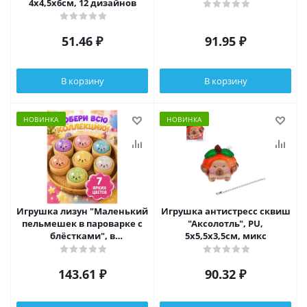
4х4,5х6см, 12 дизайнов
51.46
₽
91.95
₽
В корзину
В корзину
НОВИНКА
НОВИНКА
Игрушка лизун "Маленький
Игрушка антистресс сквиш
пельмешек в пароварке с
"Аксолотль", PU,
блёстками", в
5х5,5х3,5см, микс
ассортименте
143.61
₽
90.32
₽