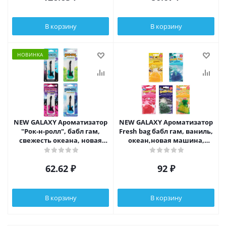
В корзину
В корзину
НОВИНКА
NEW GALAXY Ароматизатор
NEW GALAXY Ароматизатор
"Рок-н-ролл", бабл гам,
Fresh bag бабл гам, ваниль,
свежесть океана, новая
океан,новая машина,
машина, летний бриз
цитрус 20 гр
62.62
₽
92
₽
В корзину
В корзину