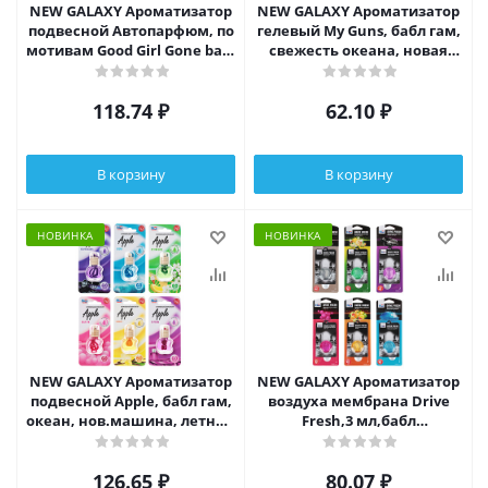
NEW GALAXY Ароматизатор
NEW GALAXY Ароматизатор
подвесной Автопарфюм, по
гелевый My Guns, бабл гам,
мотивам Good Girl Gone bad,
свежесть океана, новая
5 мл
машина, летний бриз
118.74
₽
62.10
₽
В корзину
В корзину
НОВИНКА
НОВИНКА
NEW GALAXY Ароматизатор
NEW GALAXY Ароматизатор
подвесной Apple, бабл гам,
воздуха мембрана Drive
океан, нов.машина, летний
Fresh,3 мл,бабл
бриз, ваниль, парфюм
гам,океан,цитрус,нов.машина
126.65
₽
80.07
₽