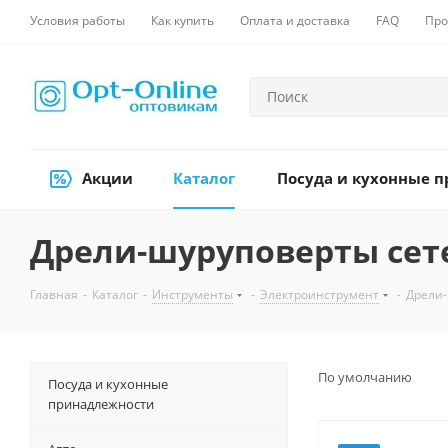
Условия работы
Как купить
Оплата и доставка
FAQ
Про
Акции
Каталог
Посуда и кухонные 
Дрели-шуруповерты сет
Главная
-
Каталог
-
Инструменты
-
Электроинструмент
-
Дрели-
По умолчанию
Посуда и кухонные
принадлежности