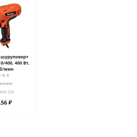
-шуруповерт
/400, 400 Вт,
об/мин
аточно
 646-209
.56
₽