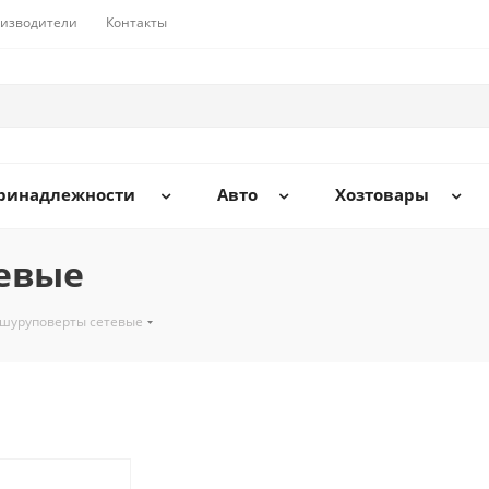
изводители
Контакты
принадлежности
Авто
Хозтовары
евые
шуруповерты сетевые