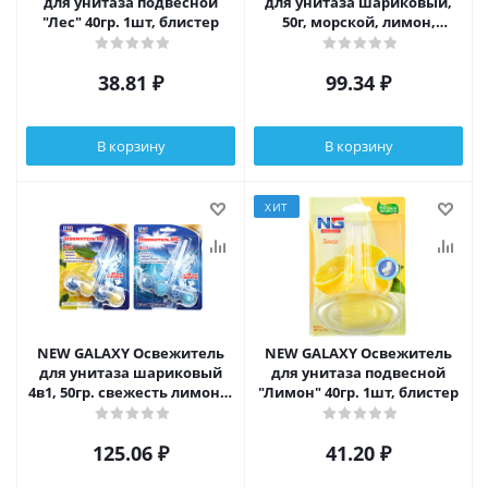
для унитаза подвесной
для унитаза шариковый,
"Лес" 40гр. 1шт, блистер
50г, морской, лимон,
свежесть леса
38.81
₽
99.34
₽
В корзину
В корзину
ХИТ
NEW GALAXY Освежитель
NEW GALAXY Освежитель
для унитаза шариковый
для унитаза подвесной
4в1, 50гр. свежесть лимона,
"Лимон" 40гр. 1шт, блистер
свежесть океана
125.06
₽
41.20
₽