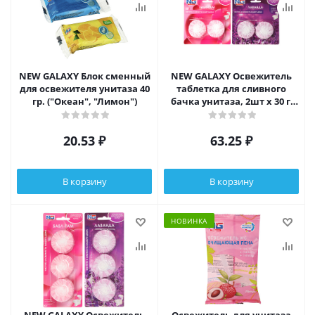
NEW GALAXY Блок сменный
NEW GALAXY Освежитель
для освежителя унитаза 40
таблетка для сливного
гр. ("Океан", "Лимон")
бачка унитаза, 2шт x 30 г,
бабл гам, лаванда
20.53
₽
63.25
₽
В корзину
В корзину
НОВИНКА