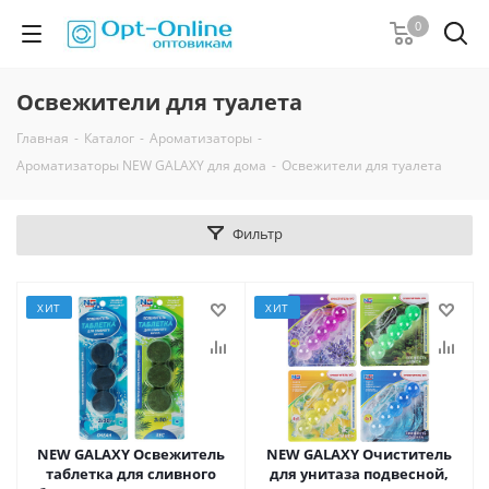
0
Освежители для туалета
Главная
-
Каталог
-
Ароматизаторы
-
Ароматизаторы NEW GALAXY для дома
-
Освежители для туалета
Фильтр
ХИТ
ХИТ
NEW GALAXY Освежитель
NEW GALAXY Очиститель
таблетка для сливного
для унитаза подвесной,