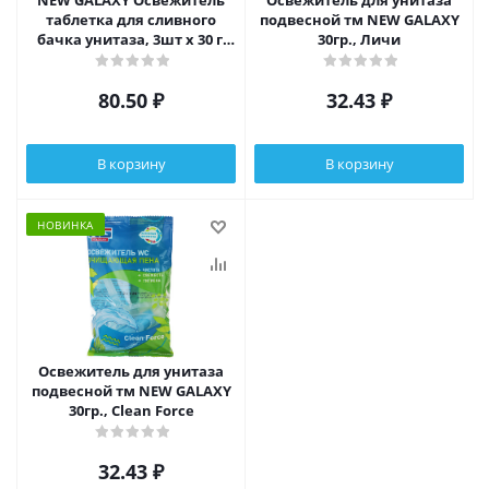
NEW GALAXY Освежитель
Освежитель для унитаза
таблетка для сливного
подвесной тм NEW GALAXY
бачка унитаза, 3шт x 30 г,
30гр., Личи
бабл гам, лаванда
80.50
₽
32.43
₽
В корзину
В корзину
НОВИНКА
Освежитель для унитаза
подвесной тм NEW GALAXY
30гр., Clean Force
32.43
₽