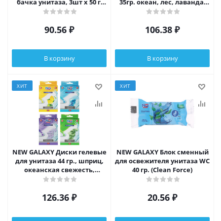
бачка унитаза, 3шт x 50 г,
35гр. океан, лес, лаванда,
океан, лес
лимон
90.56
₽
106.38
₽
В корзину
В корзину
ХИТ
ХИТ
NEW GALAXY Диски гелевые
NEW GALAXY Блок сменный
для унитаза 44 гр., шприц,
для освежителя унитаза WC
океанская свежесть,
40 гр. (Clean Force)
лимон, свежесть леса,
лаванд
126.36
₽
20.56
₽