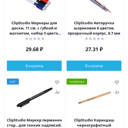
ClipStudio Маркеры для
ClipStudio Авторучка
доски, 11 см, с губкой и
шариковая 6 цветов,
магнитом, набор 3 цвета,
прозрачный корпус, 0,7 мм
пакет европодвесом
29.68
₽
27.31
₽
В корзину
В корзину
ХИТ
НОВИНКА
ClipStudio Маркер перманентный черный, 2х-
ClipStudio Карандаш
стор., для тонких надписей, након.2.3мм/
чернографитный