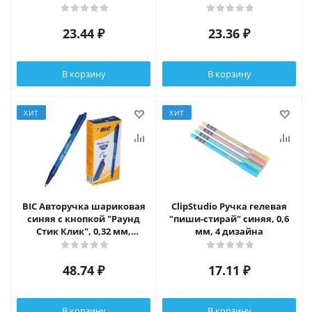
пластик, зеленый корпус,
8803112
23.44
₽
23.36
₽
В корзину
В корзину
ХИТ
ХИТ
BIC Авторучка шариковая
ClipStudio Ручка гелевая
синяя с кнопкой "Раунд
"пиши-стирай" синяя, 0,6
Стик Клик", 0,32 мм,
мм, 4 дизайна
пластик, инд.маркировка,
926376
48.74
₽
17.11
₽
В корзину
В корзину