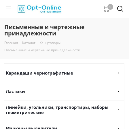
0
Письменные и чертежные
принадлежности
Главная
-
Каталог
-
Канцтовары
-
Письменные и чертежные принадлежности
Карандаши чернографитные
Ластики
Линейки, угольники, транспортиры, наборы
геометрические
Маркеры выделители