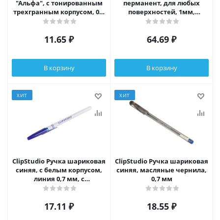
"Альфа", с тонированным
перманент, для любых
трехгранным корпусом, 0,7
поверхностей, 1мм,
мм, инд. маркировка
черный, металл, краска
11.65
₽
64.69
₽
В корзину
В корзину
ХИТ
ХИТ
ClipStudio Ручка шариковая
ClipStudio Ручка шариковая
синяя, с белым корпусом,
синяя, масляные чернила,
линия 0,7 мм, с
0,7 мм
индивидуальной
маркировкой
17.11
₽
18.55
₽