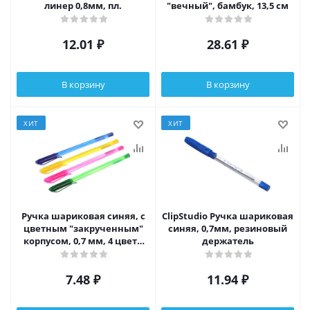
линер 0,8мм, пл.
"вечный", бамбук, 13,5 см
12.01
₽
28.61
₽
В корзину
В корзину
ХИТ
ХИТ
Ручка шариковая синяя, с
ClipStudio Ручка шариковая
цветным "закрученным"
синяя, 0,7мм, резиновый
корпусом, 0,7 мм, 4 цвета
держатель
корпуса, инд. маркировка
7.48
₽
11.94
₽