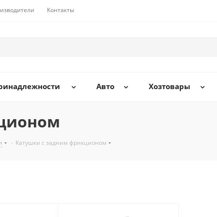
изводители
Контакты
принадлежности
Авто
Хозтовары
кционом
и
-
Катушки с задним фрикционом