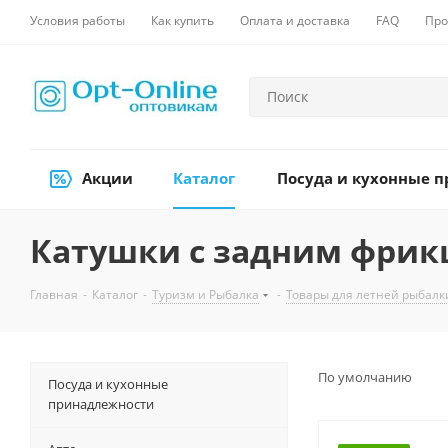
Условия работы
Как купить
Оплата и доставка
FAQ
Про
Акции
Каталог
Посуда и кухонные 
Катушки с задним фри
Главная
-
Каталог
-
Туризм и Рыбалка
-
Товары для летней рыбалк
По умолчанию
Посуда и кухонные
принадлежности