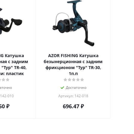
NG Катушка
AZOR FISHING Катушка
ая с задним
безынерционная с задним
Тур" TR-40,
фрикционом "Тур" TR-30,
ли: пластик
1п.п
аточно
Достаточно
 142-010
Артикул: 142-018
50
₽
696.47
₽