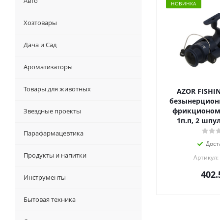
Авто
НОВИНКА
Хозтовары
Дача и Сад
Ароматизаторы
Товары для животных
AZOR FISHI
безынерционн
фрикционом "
Звездные проекты
1п.п, 2 шпу
Парафармацевтика
Дост
Продукты и напитки
Артикул:
402.
Инструменты
Бытовая техника