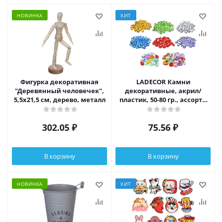
НОВИНКА
ХИТ
Фигурка декоративная
LADECOR Камни
"Деревянный человечек",
декоративные, акрил/
5,5х21,5 см, дерево, металл
пластик, 50-80 гр., ассорти
цветов, 8 видов
302.05
₽
75.56
₽
В корзину
В корзину
НОВИНКА
ХИТ