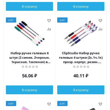
В корзину
В корзину
ХИТ
ХИТ
Набор ручек гелевых 6
ClipStudio Набор ручек
штук (2 синие, 2черные,
гелевых 4 штуки (2с,1ч,1к)
1красная, 1зеленая) в
прозр. корпус, резин.
пакете
держатель, 0,5мм, в пакете
56.06
₽
40.11
₽
В корзину
В корзину
ХИТ
ХИТ