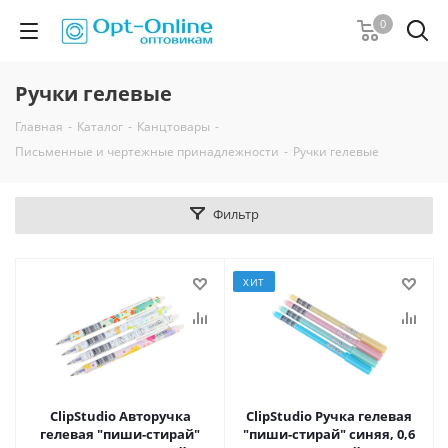
0
Ручки гелевые
Главная
-
Каталог
-
Канцтовары
-
Письменные и чертежные принадлежности
-
Ручки гелевые
Фильтр
ХИТ
ClipStudio Авторучка
ClipStudio Ручка гелевая
гелевая "пиши-стирай"
"пиши-стирай" синяя, 0,6