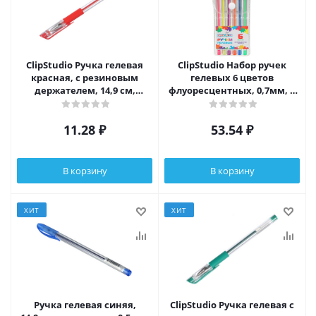
ClipStudio Ручка гелевая
ClipStudio Набор ручек
красная, с резиновым
гелевых 6 цветов
держателем, 14,9 см,
флуоресцентных, 0,7мм, в
наконечник 0,5мм
ПВХ пенале с подвесом
11.28
₽
53.54
₽
В корзину
В корзину
ХИТ
ХИТ
Ручка гелевая синяя,
ClipStudio Ручка гелевая с