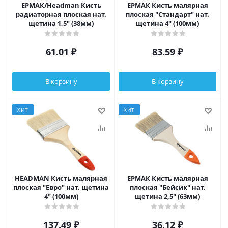
ЕРМАК/Headman Кисть
ЕРМАК Кисть малярная
радиаторная плоская нат.
плоская "Стандарт" нат.
щетина 1,5" (38мм)
щетина 4" (100мм)
61.01
₽
83.59
₽
В корзину
В корзину
ХИТ
ХИТ
HEADMAN Кисть малярная
ЕРМАК Кисть малярная
плоская "Евро" нат. щетина
плоская "Бейсик" нат.
4" (100мм)
щетина 2,5" (63мм)
137.49
₽
36.12
₽