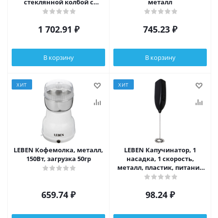
стеклянной колбой с
металл
функцией автоотключения
0,8л
1 702.91
₽
745.23
₽
В корзину
В корзину
ХИТ
ХИТ
LEBEN Кофемолка, металл,
LEBEN Капучинатор, 1
150Вт, загрузка 50гр
насадка, 1 скорость,
металл, пластик, питание
2xАА
659.74
₽
98.24
₽