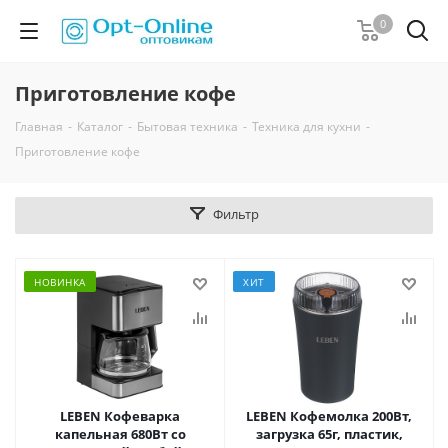
0
Приготовление кофе
Главная
-
Каталог
-
Бытовая техника
-
Техника для кухни
-
Приготовление кофе
Фильтр
НОВИНКА
ХИТ
LEBEN Кофеварка
LEBEN Кофемолка 200Вт,
капельная 680Вт со
загрузка 65г, пластик,