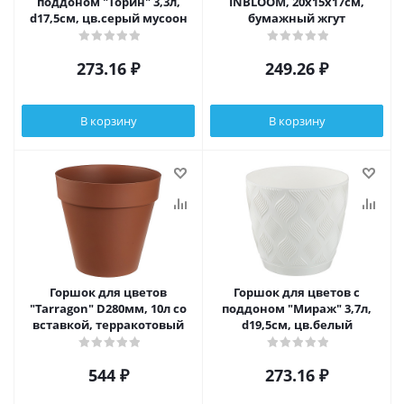
поддоном "Торин" 3,3л,
INBLOOM, 20х15х17см,
d17,5см, цв.серый мусоон
бумажный жгут
273.16
₽
249.26
₽
В корзину
В корзину
Горшок для цветов
Горшок для цветов с
"Tarragon" D280мм, 10л со
поддоном "Мираж" 3,7л,
вставкой, терракотовый
d19,5см, цв.белый
544
₽
273.16
₽