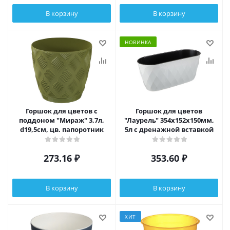
В корзину
В корзину
НОВИНКА
Горшок для цветов с
Горшок для цветов
поддоном "Мираж" 3,7л,
"Лаурель" 354х152х150мм,
d19,5см, цв. папоротник
5л с дренажной вставкой
273.16
₽
353.60
₽
В корзину
В корзину
ХИТ