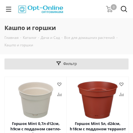
0
Кашпо и горшки
Главная
-
Каталог
-
Дача и Сад
-
Все для домашних растений
-
Кашпо и горшки
Фильтр
Горшок Mint 0,7л d12см,
Горшок Mint 5л, d24см,
h9см c поддоном светло-
h18см с поддоном терракот