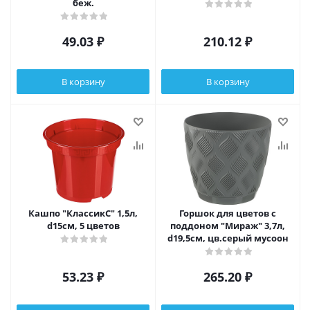
беж.
49.03
₽
210.12
₽
В корзину
В корзину
Кашпо "КлассикС" 1,5л,
Горшок для цветов с
d15см, 5 цветов
поддоном "Мираж" 3,7л,
d19,5см, цв.серый мусоон
53.23
₽
265.20
₽