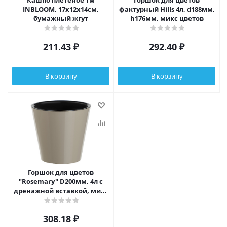
Кашпо плетеное тм
Горшок для цветов
INBLOOM, 17х12х14см,
фактурный Hills 4л, d188мм,
бумажный жгут
h176мм, микс цветов
211.43
₽
292.40
₽
В корзину
В корзину
Горшок для цветов
"Rosemary" D200мм, 4л с
дренажной вставкой, микс
цветов
308.18
₽