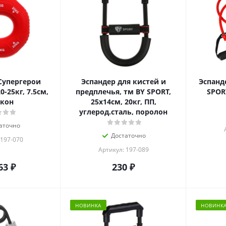
Супергерои
Эспандер для кистей и
Эспанд
0-25кг, 7.5см,
предплечья, тм BY SPORT,
SPORT
кон
25x14см, 20кг, ПП,
углерод.сталь, поролон
аточно
Достаточно
 197-070
Артикул: 197-089
63
₽
230
₽
НОВИНКА
НОВИНК