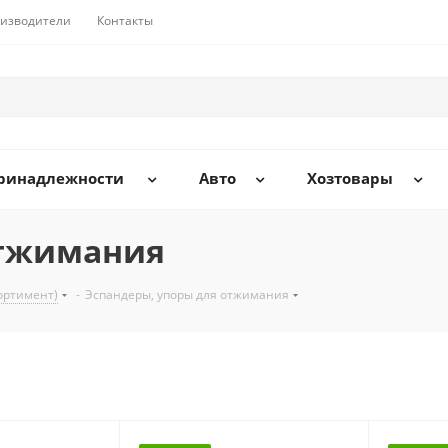
изводители
Контакты
принадлежности
Авто
Хозтовары
отжимания
ортимент)
-
Эспандеры, упоры для отжимания