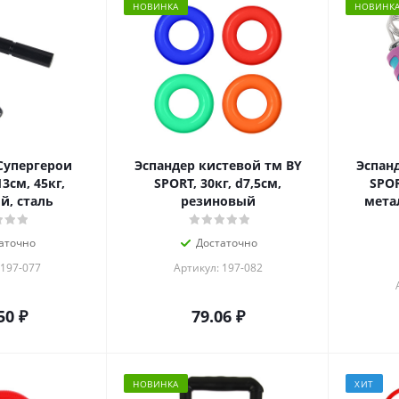
НОВИНКА
НОВИНК
Супергерои
Эспандер кистевой тм BY
Эспан
3см, 45кг,
SPORT, 30кг, d7,5см,
SPOR
, сталь
резиновый
метал
аточно
Достаточно
 197-077
Артикул: 197-082
50
₽
79.06
₽
НОВИНКА
ХИТ