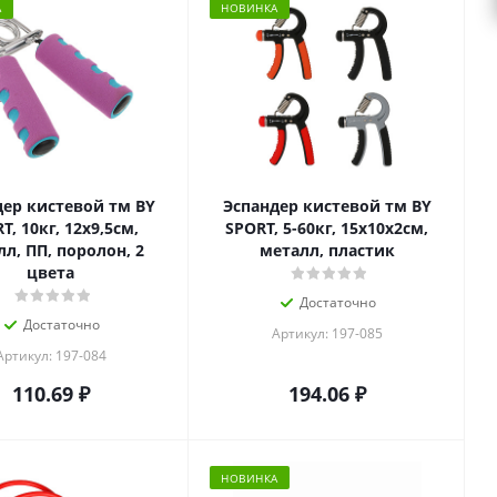
А
НОВИНКА
дер кистевой тм BY
Эспандер кистевой тм BY
T, 10кг, 12x9,5см,
SPORT, 5-60кг, 15х10х2см,
л, ПП, поролон, 2
металл, пластик
цвета
Достаточно
Достаточно
Артикул: 197-085
Артикул: 197-084
110.69
₽
194.06
₽
НОВИНКА