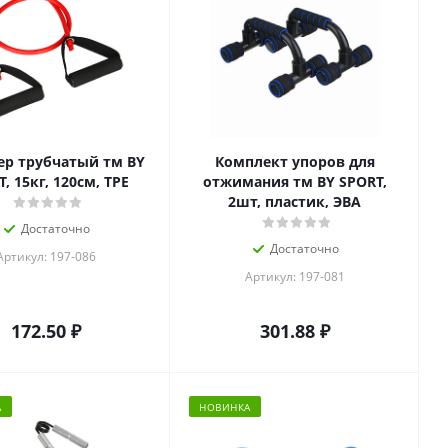
ер трубчатый тм BY
Комплект упоров для
, 15кг, 120см, ТРЕ
отжимания тм BY SPORT,
2шт, пластик, ЭВА
Достаточно
Достаточно
Артикул: 197-086
Артикул: 197-081
172.50
₽
301.88
₽
А
НОВИНКА