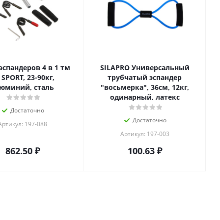
эспандеров 4 в 1 тм
SILAPRO Универсальный
 SPORT, 23-90кг,
трубчатый эспандер
юминий, сталь
"восьмерка", 36см, 12кг,
одинарный, латекс
Достаточно
Достаточно
Артикул: 197-088
Артикул: 197-003
862.50
₽
100.63
₽