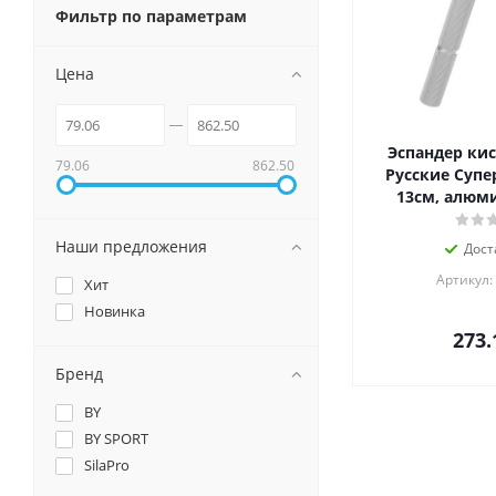
Фильтр по параметрам
Цена
Эспандер кис
79.06
862.50
Русские Супер
13см, алюми
Наши предложения
Дост
Артикул:
Хит
Новинка
273.
Бренд
BY
BY SPORT
SilaPro