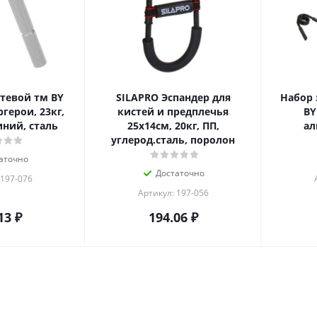
тевой тм BY
SILAPRO Эспандер для
Набор 
герои, 23кг,
кистей и предплечья
BY
ний, сталь
25x14см, 20кг, ПП,
ал
углерод.сталь, поролон
аточно
Достаточно
 197-076
Артикул: 197-056
13
₽
194.06
₽