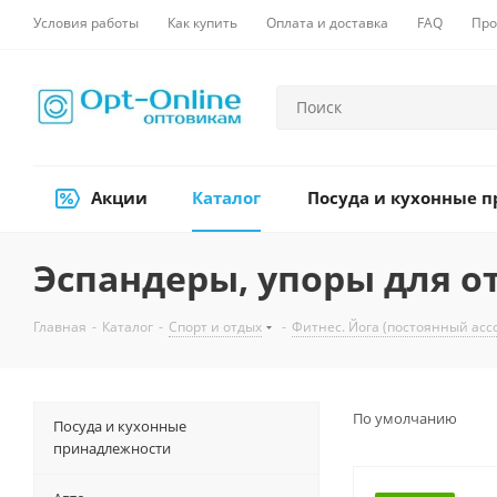
Условия работы
Как купить
Оплата и доставка
FAQ
Про
Акции
Каталог
Посуда и кухонные 
Эспандеры, упоры для 
Главная
-
Каталог
-
Спорт и отдых
-
Фитнес. Йога (постоянный асс
По умолчанию
Посуда и кухонные
принадлежности