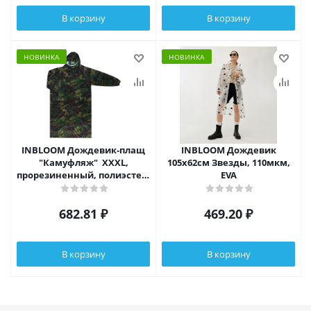
В корзину
В корзину
НОВИНКА
НОВИНКА
INBLOOM Дождевик-плащ
INBLOOM Дождевик
"Камуфляж" XXXL,
105х62см Звезды, 110мкм,
прорезиненный, полиэстер,
EVA
180 мкм
682.81
₽
469.20
₽
В корзину
В корзину