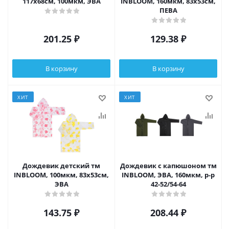
117х68см, 100мкм, ЭВА
INBLOOM, 160мкм, 83x53см,
ПЕВА
201.25
₽
129.38
₽
В корзину
В корзину
ХИТ
ХИТ
Дождевик детский тм
Дождевик с капюшоном тм
INBLOOM, 100мкм, 83х53см,
INBLOOM, ЭВА, 160мкм, р-р
ЭВА
42-52/54-64
143.75
₽
208.44
₽