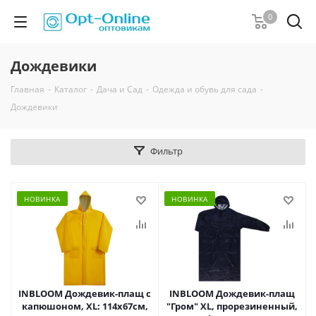
0
Дождевики
Главная
-
Каталог
-
Дача и Сад
-
Одежда и обувь для сада
-
Дождевики
Фильтр
НОВИНКА
НОВИНКА
INBLOOM Дождевик-плащ с
INBLOOM Дождевик-плащ
капюшоном, XL: 114x67см,
"Гром" XL, прорезиненный,