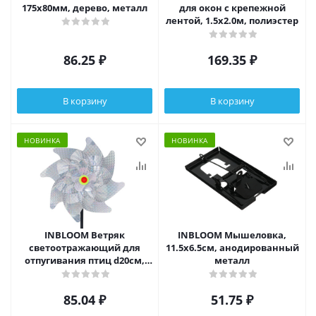
175х80мм, дерево, металл
для окон с крепежной
лентой, 1.5х2.0м, полиэстер
86.25
₽
169.35
₽
В корзину
В корзину
НОВИНКА
НОВИНКА
INBLOOM Ветряк
INBLOOM Мышеловка,
светоотражающий для
11.5х6.5см, анодированный
отпугивания птиц d20см,
металл
h50см, пластик
85.04
₽
51.75
₽