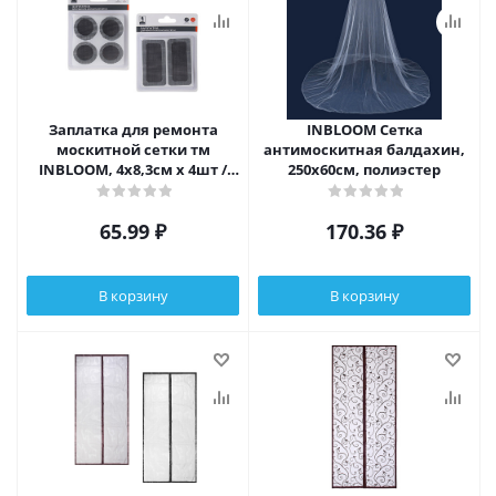
Заплатка для ремонта
INBLOOM Сетка
москитной сетки тм
антимоскитная балдахин,
INBLOOM, 4х8,3см х 4шт /
250х60см, полиэстер
d4см х 8шт, стекловолокно
65.99
₽
170.36
₽
В корзину
В корзину