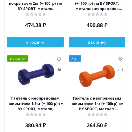
покрытием 2кг (+-100гр) тм
(+- 100 гр) тм BY SPORT,
BY SPORT, металл,
металл, неопреновое
неопреновое покрытие
покрытие
474.38
₽
490.88
₽
В корзину
В корзину
НОВИНКА
ХИТ
Гантель с неопреновым
Гантель с неопреновым
покрытием 1,5кг (+-100гр) тм
покрытием 1кг (+-100гр) тм
BY SPORT, металл,
BY SPORT, металл,
неопреновое покрытие
неопреновое покрытие
380.94
₽
264.50
₽