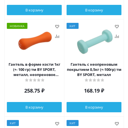
В корзину
В корзину
НОВИНКА
ХИТ
Гантель в форме кости 1кг
Гантель с неопреновым
(+- 100 гр) тм BY SPORT,
покрытием 0,5кг (+-100гр) тм
металл, неопреновое
BY SPORT, металл
покрытие
258.75
₽
168.19
₽
В корзину
В корзину
ХИТ
ХИТ