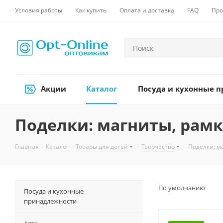
Условия работы
Как купить
Оплата и доставка
FAQ
Про
Акции
Каталог
Посуда и кухонные 
Поделки: магниты, рамки
Главная
-
Каталог
-
Товары для детей
-
Творчество
-
Поделки: ма
По умолчанию
Посуда и кухонные
принадлежности