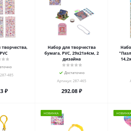
 творчества,
Набор для творчества
Набо
 PVC
бумага, PVC, 29х21х4см, 2
"Пазл
дизайна
14,2
аточно
Достаточно
 287-485
Артикул: 287-465
23
₽
292.08
₽
НОВИНКА
НОВИНК