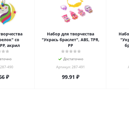
творчества
Набор для творчества
Набо
релок" со
"Укрась браслет", ABS, TPR,
"Ук
PP, акрил
PP
б
аточно
Достаточно
 287-490
Артикул: 287-491
66
₽
99.91
₽