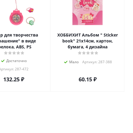
р для творчества
ХОББИХИТ Альбом " Sticker
рашение" в виде
book" 21х14см, картон,
релока, ABS, PS
бумага, 4 дизайна
Достаточно
Мало
Артикул: 287-388
Артикул: 287-472
132.25
₽
60.15
₽