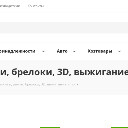
изводители
Контакты
принадлежности
Авто
Хозтовары
, брелоки, 3D, выжигание
гниты, рамки, брелоки, 3D, выжигание и пр.