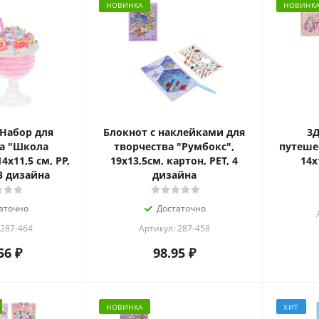
НОВИНКА
НОВИНК
Набор для
Блокнот с наклейками для
3Д
а "Школа
творчества "Румбокс",
путеше
4х11,5 см, PP,
19х13,5см, картон, PET, 4
14х
3 дизайна
дизайна
аточно
Достаточно
 287-464
Артикул: 287-458
56
₽
98.95
₽
НОВИНКА
ХИТ