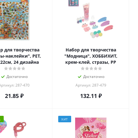
р для творчества
Набор для творчества
ы-наклейки", PET,
"Модница", ХОББИХИТ,
х22см, 24 дизайна
крем-клей, стразы, PP
Достаточно
Достаточно
Артикул: 287-470
Артикул: 287-479
21.85
₽
132.11
₽
А
ХИТ