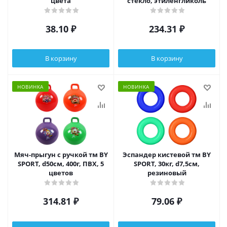
цвета
стекло, этиленгликоль
38.10
₽
234.31
₽
В корзину
В корзину
НОВИНКА
НОВИНКА
Мяч-прыгун с ручкой тм BY
Эспандер кистевой тм BY
SPORT, d50см, 400г, ПВХ, 5
SPORT, 30кг, d7,5см,
цветов
резиновый
314.81
₽
79.06
₽