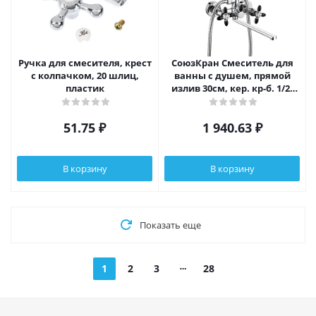
Ручка для смесителя, крест
СоюзКран Смеситель для
с колпачком, 20 шлиц,
ванны с душем, прямой
пластик
излив 30см, кер. кр-б. 1/2,
цинк, хром/черный SK08-
P243
51.75
₽
1 940.63
₽
В корзину
В корзину
Показать еще
1
2
3
28