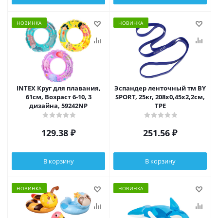
НОВИНКА
НОВИНКА
INTEX Круг для плавания,
Эспандер ленточный тм BY
61см, Возраст 6-10, 3
SPORT, 25кг, 208х0,45х2,2см,
дизайна, 59242NP
TPE
129.38
₽
251.56
₽
В корзину
В корзину
НОВИНКА
НОВИНКА