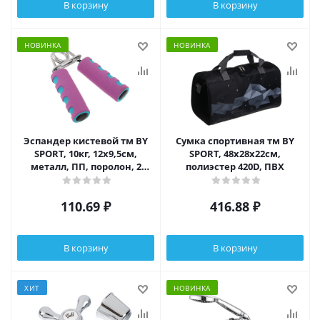
В корзину
В корзину
НОВИНКА
НОВИНКА
Эспандер кистевой тм BY
Сумка спортивная тм BY
SPORT, 10кг, 12x9,5см,
SPORT, 48x28x22см,
металл, ПП, поролон, 2
полиэстер 420D, ПВХ
цвета
110.69
₽
416.88
₽
В корзину
В корзину
ХИТ
НОВИНКА