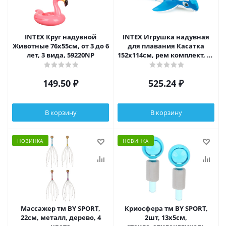
INTEX Круг надувной
INTEX Игрушка надувная
Животные 76х55см, от 3 до 6
для плавания Касатка
лет, 3 вида, 59220NP
152x114см, рем комплект, от
3 лет, 58523NP
149.50
₽
525.24
₽
В корзину
В корзину
НОВИНКА
НОВИНКА
Массажер тм BY SPORT,
Криосфера тм BY SPORT,
22см, металл, дерево, 4
2шт, 13х5см,