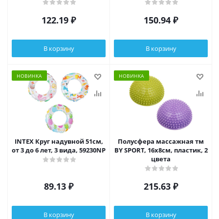
39р., 5 цветов
122.19
₽
150.94
₽
В корзину
В корзину
НОВИНКА
НОВИНКА
INTEX Круг надувной 51см,
Полусфера массажная тм
от 3 до 6 лет, 3 вида, 59230NP
BY SPORT, 16x8см, пластик, 2
цвета
89.13
₽
215.63
₽
В корзину
В корзину