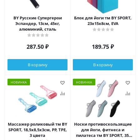
BY Русские Супергерои
Блок для йоги тм BY SPORT,
Эспандер, 13см, 45кг,
23х15х8см, EVA
алюминий, сталь
287.50
₽
189.75
₽
В корзину
В корзину
НОВИНКА
НОВИНКА
Массажер роликовый тм BY
Носки противоскользящие
SPORT, 18,5x8,5x3см, PP, TPE,
для йоги, фитнеса и
3 цвета
пилатеса тм BY SPORT, 35-