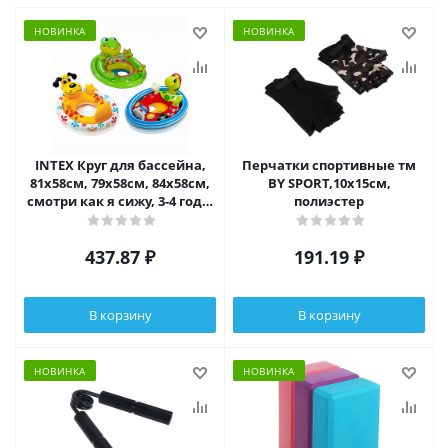
НОВИНКА
НОВИНКА
INTEX Круг для бассейна,
Перчатки спортивные тм
81х58см, 79х58см, 84х58см,
BY SPORT,10х15см,
смотри как я сижу, 3-4 года,
полиэстер
3 цвета, 59570NP
437.87
₽
191.19
₽
В корзину
В корзину
НОВИНКА
НОВИНКА