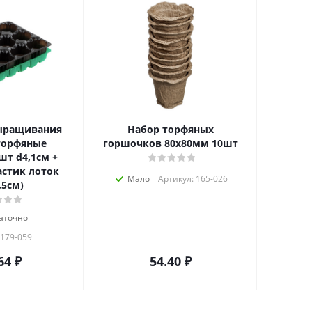
ыращивания
Набор торфяных
торфяные
горшочков 80x80мм 10шт
шт d4,1см +
астик лоток
Мало
Артикул: 165-026
,5см)
аточно
 179-059
64
₽
54.40
₽