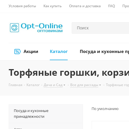
Условия работы
Как купить
Оплата и доставка
FAQ
Про
Акции
Каталог
Посуда и кухонные 
Торфяные горшки, корзи
Главная
-
Каталог
-
Дача и Сад
-
Все для рассады
-
Торфяные гор
По умолчанию
Посуда и кухонные
принадлежности