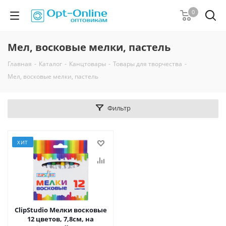
0
Мел, восковые мелки, пастель
Главная
-
Каталог
-
Канцтовары
-
Товары для творчества
-
Мел, восковые мелки, пастель
Фильтр
ХИТ
ClipStudio Мелки восковые
12 цветов, 7,8см, на