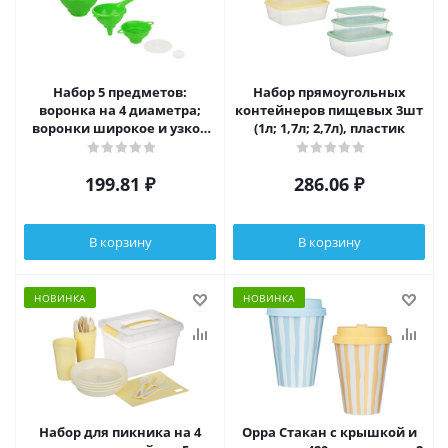
Набор 5 предметов:
Набор прямоугольных
воронка на 4 диаметра;
контейнеров пищевых 3шт
воронки широкое и узкое
(1л; 1,7л; 2,7л), пластик
горло; ситечки малое и
большое
199.81
₽
286.06
₽
В корзину
В корзину
НОВИНКА
НОВИНКА
Набор для пикника на 4
Орра Стакан с крышкой и