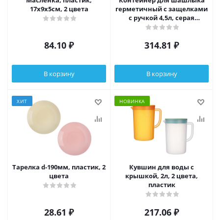
Масленка, пластик,
Контейнер для шашлыка
17х9х5см, 2 цвета
герметичный с защелками
с ручкой 4,5л, серая
крышка, пластик
84.10
₽
314.81
₽
В корзину
В корзину
ХИТ
НОВИНКА
Тарелка d-190мм, пластик, 2
Кувшин для воды с
цвета
крышкой, 2л, 2 цвета,
пластик
28.61
₽
217.06
₽