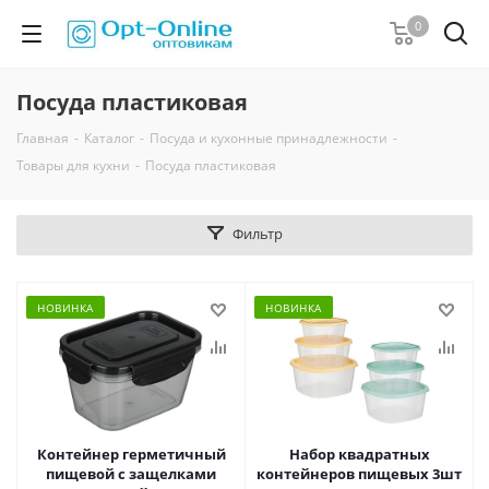
0
Посуда пластиковая
Главная
-
Каталог
-
Посуда и кухонные принадлежности
-
Товары для кухни
-
Посуда пластиковая
Фильтр
НОВИНКА
НОВИНКА
Контейнер герметичный
Набор квадратных
пищевой с защелками
контейнеров пищевых 3шт