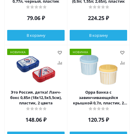
0,77л, черный, пластик
(0,9л; 1,55л; 2,65л), пластик
79.06
₽
224.25
₽
В корзину
В корзину
НОВИНКА
НОВИНКА
Это Россия, детка! Ланч-
Орра Банка с
бокс 0,85л (18х12,5х5,5см),
завинчивающейся
пластик, 2 цвета
крышкой 0,7л, пластик, 2
цвета
148.06
₽
120.75
₽