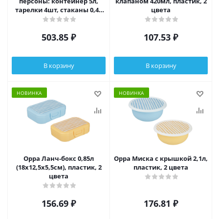
персоны: контейнер 5л,
клапаном 420мл, пластик, 2
тарелки 4шт, стаканы 0,4л
цвета
4шт, стол.приборы 4шт,
доска
503.85
₽
107.53
₽
В корзину
В корзину
НОВИНКА
НОВИНКА
Орра Ланч-бокс 0,85л
Орра Миска с крышкой 2,1л,
(18х12,5х5,5см), пластик, 2
пластик, 2 цвета
цвета
156.69
₽
176.81
₽