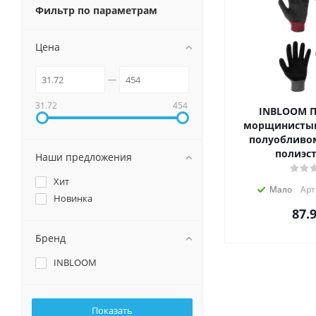
Фильтр по параметрам
Цена
31.72
454
INBLOOM П
морщинисты
полуобливом 
полиэст
Наши предложения
Хит
Мало
Арт
Новинка
87.
Бренд
INBLOOM