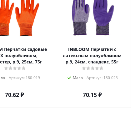
M Перчатки садовые
INBLOOM Перчатки с
ВХ полуобливом,
латексным полуобливом
тер, р.9, 25см, 75г
р.9, 24см, спандекс, 55г
ло
Артикул: 180-019
Мало
Артикул: 180-023
70.62
₽
70.15
₽