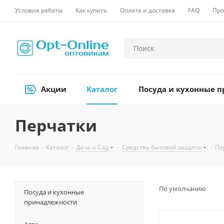
Условия работы
Как купить
Оплата и доставка
FAQ
Про
Акции
Каталог
Посуда и кухонные 
Перчатки
Главная
-
Каталог
-
Дача и Сад
-
Средства бытовой защиты
-
Пе
По умолчанию
Посуда и кухонные
принадлежности