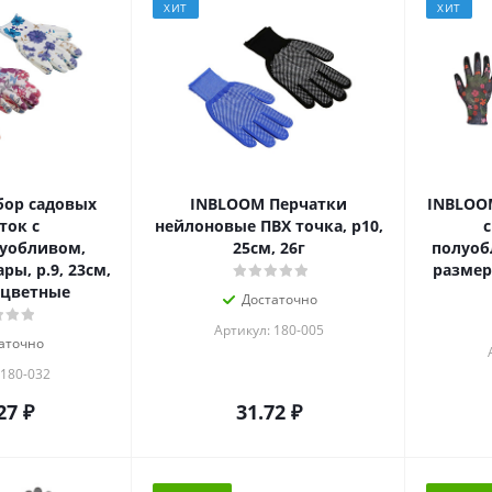
ХИТ
ХИТ
ор садовых
INBLOOM Перчатки
INBLOO
ток с
нейлоновые ПВХ точка, р10,
уобливом,
25см, 26г
полуоб
ры, р.9, 23см,
размер,
оцветные
Достаточно
Артикул: 180-005
аточно
 180-032
27
₽
31.72
₽