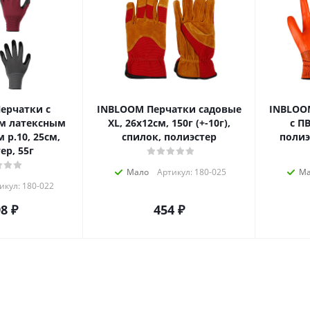
ерчатки с
INBLOOM Перчатки садовые
INBLOO
м латексным
XL, 26х12см, 150г (+-10г),
с П
р.10, 25см,
спилок, полиэстер
полиэс
ер, 55г
Мало
Артикул: 180-025
Ма
икул: 180-022
98
₽
454
₽