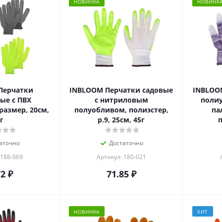
НОВИНКА
НОВИНК
Перчатки
INBLOOM Перчатки садовые
INBLOO
ые с ПВХ
с нитриловым
поли
размер, 20см,
полуобливом, полиэстер,
па
г
р.9, 25см, 45г
п
аточно
Достаточно
 188-069
Артикул: 180-021
72
₽
71.85
₽
НОВИНКА
ХИТ