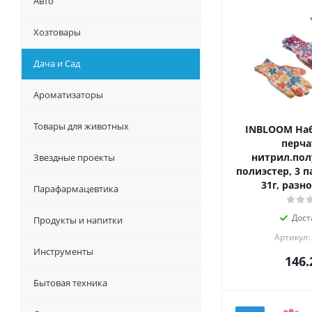
Авто
Хозтовары
Дача и Сад
Ароматизаторы
Товары для животных
INBLOOM Наб
перча
нитрил.пол
Звездные проекты
полиэстер, 3 па
31г, разн
Парафармацевтика
Дост
Продукты и напитки
Артикул:
Инструменты
146.
Бытовая техника