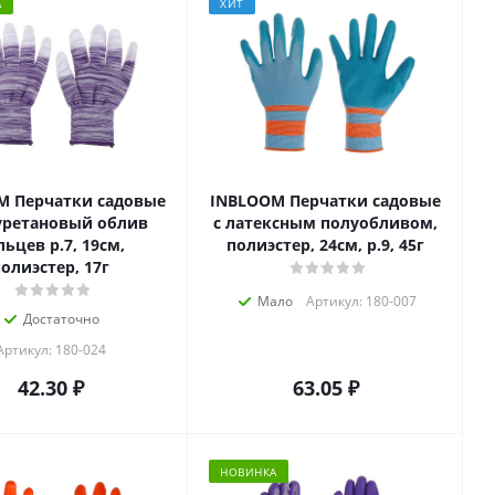
А
ХИТ
M Перчатки садовые
INBLOOM Перчатки садовые
уретановый облив
с латексным полуобливом,
льцев р.7, 19см,
полиэстер, 24см, р.9, 45г
олиэстер, 17г
Мало
Артикул: 180-007
Достаточно
Артикул: 180-024
42.30
₽
63.05
₽
НОВИНКА