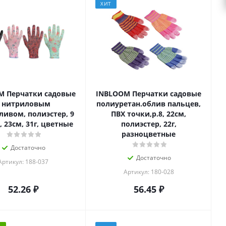
ХИТ
M Перчатки садовые
INBLOOM Перчатки садовые
с нитриловым
полиуретан.облив пальцев,
ливом, полиэстер, 9
ПВХ точки,р.8, 22см,
 23см, 31г, цветные
полиэстер, 22г,
разноцветные
Достаточно
Достаточно
Артикул: 188-037
Артикул: 180-028
52.26
₽
56.45
₽