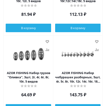
10г, 12г, 5 видов
10г;12г;14г;18г, 5 видов
81.94
₽
112.13
₽
В корзину
В корзину
AZOR FISHING Набор грузов
AZOR FISHING Набор
"Оливка", 3шт, 2г, 4г, 6г, 8г,
чебурашек разборных, 5шт,
10г, 5 видов
4г, 5г, 8г, 10г, 12г, 14г, 16г, 18г,
20, 24г, 10 видов
64.69
₽
143.75
₽