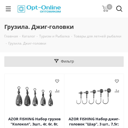
0
Грузила. Джиг-головки
Главная
-
Каталог
-
Туризм и Рыбалка
-
Товары для летней рыбалки
-
Грузила. Джиг-головки
Фильтр
AZOR FISHING Набор грузов
AZOR FISHING Набор джиг-
"Колокол", 3шт., 4г, 6г, 8г,
головок "Шар", 3 шт., 7,5г;