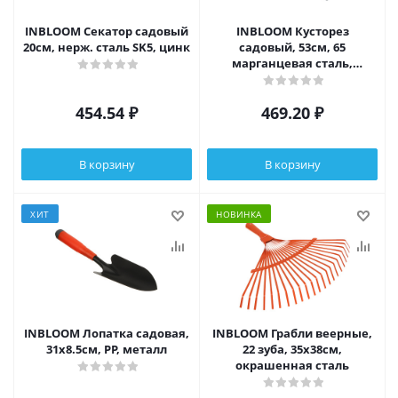
INBLOOM Секатор садовый
INBLOOM Кусторез
20см, нерж. сталь SK5, цинк
садовый, 53см, 65
марганцевая сталь,
поролон, металл
454.54
₽
469.20
₽
В корзину
В корзину
ХИТ
НОВИНКА
INBLOOM Лопатка садовая,
INBLOOM Грабли веерные,
31х8.5см, PP, металл
22 зуба, 35х38см,
окрашенная сталь