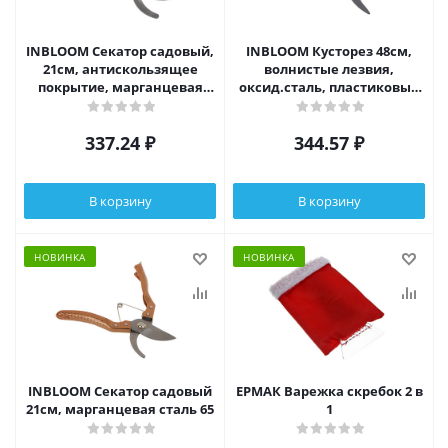
INBLOOM Секатор садовый,
INBLOOM Кусторез 48см,
21см, антискользящее
волнистые лезвия,
покрытие, марганцевая
оксид.сталь, пластиковые
сталь 65М
ручки
337.24
₽
344.57
₽
В корзину
В корзину
НОВИНКА
НОВИНКА
INBLOOM Секатор садовый
ЕРМАК Варежка скребок 2 в
21см, марганцевая сталь 65
1