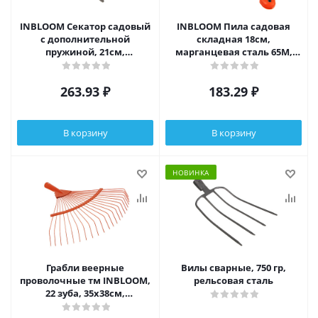
INBLOOM Секатор садовый
INBLOOM Пила садовая
с дополнительной
складная 18см,
пружиной, 21см,
марганцевая сталь 65М,
марганцевая сталь 65М
пластик
263.93
₽
183.29
₽
В корзину
В корзину
НОВИНКА
Грабли веерные
Вилы сварные, 750 гр,
проволочные тм INBLOOM,
рельсовая сталь
22 зуба, 35х38см,
окрашенная сталь