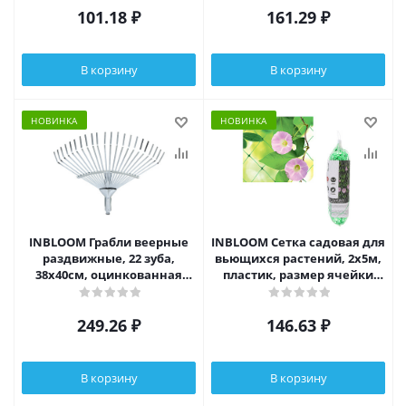
101.18
₽
161.29
₽
В корзину
В корзину
НОВИНКА
НОВИНКА
INBLOOM Грабли веерные
INBLOOM Сетка садовая для
раздвижные, 22 зуба,
вьющихся растений, 2х5м,
38x40см, оцинкованная
пластик, размер ячейки
сталь
15х15см, зеленая
249.26
₽
146.63
₽
В корзину
В корзину