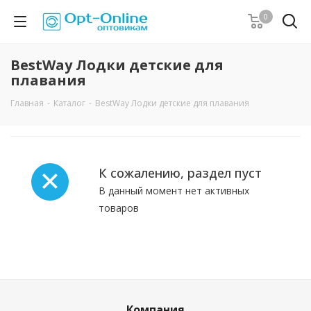
0
BestWay Лодки детские для
плавания
Главная
-
Каталог
-
BestWay Лодки детские для плавания
К сожалению, раздел пуст
В данный момент нет активных
товаров
Компания