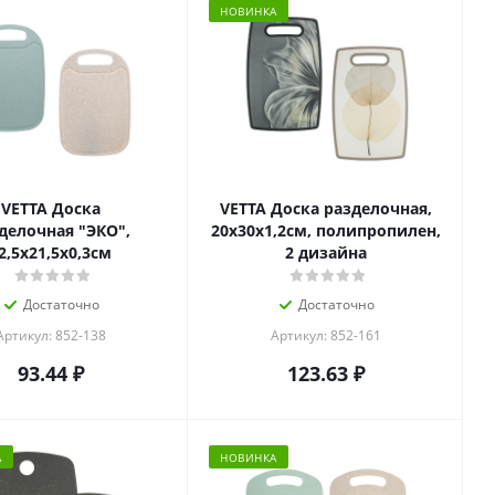
НОВИНКА
VETTA Доска
VETTA Доска разделочная,
делочная "ЭКО",
20x30x1,2см, полипропилен,
2,5х21,5х0,3см
2 дизайна
Достаточно
Достаточно
Артикул: 852-138
Артикул: 852-161
93.44
₽
123.63
₽
А
НОВИНКА