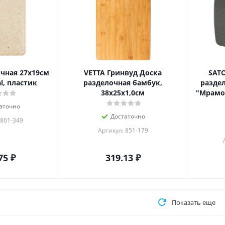
чная 27x19см
VETTA Гринвуд Доска
SAT
l, пластик
разделочная бамбук,
разде
38х25х1,0см
"Мрамор
аточно
Достаточно
 861-349
Артикул: 851-179
75
₽
319.13
₽
Показать еще