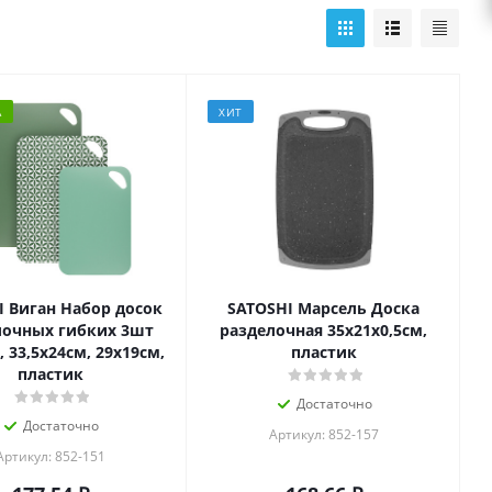
А
ХИТ
I Виган Набор досок
SATOSHI Марсель Доска
лочных гибких 3шт
разделочная 35х21х0,5см,
, 33,5х24см, 29х19см,
пластик
пластик
Достаточно
Достаточно
Артикул: 852-157
Артикул: 852-151