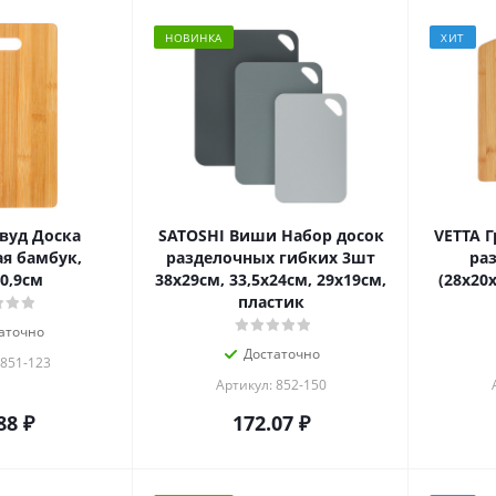
НОВИНКА
ХИТ
вуд Доска
SATOSHI Виши Набор досок
VETTA 
я бамбук,
разделочных гибких 3шт
ра
0,9см
38х29см, 33,5х24см, 29х19см,
(28х20х
пластик
аточно
Достаточно
 851-123
Артикул: 852-150
88
₽
172.07
₽