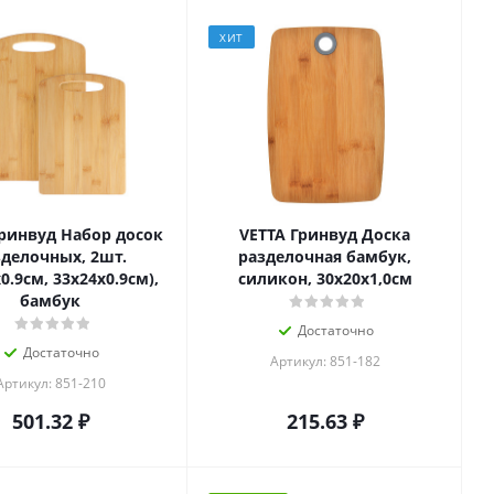
ХИТ
Гринвуд Набор досок
VETTA Гринвуд Доска
зделочных, 2шт.
разделочная бамбук,
0.9см, 33х24х0.9см),
силикон, 30х20х1,0см
бамбук
Достаточно
Достаточно
Артикул: 851-182
Артикул: 851-210
501.32
₽
215.63
₽