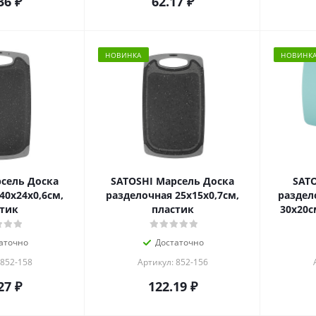
36
₽
62.17
₽
НОВИНКА
НОВИНК
сель Доска
SATOSHI Марсель Доска
SAT
40х24х0,6см,
разделочная 25х15х0,7см,
раздел
тик
пластик
30х20с
аточно
Достаточно
 852-158
Артикул: 852-156
27
₽
122.19
₽