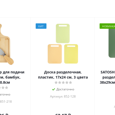
ХИТ
НОВИНК
р для подачи
Доска разделочная,
SATOSH
м, бамбук,
пластик, 17х24 см, 3 цвета
разде
0.8см
38х29см
Достаточно
аточно
Артикул: 852-128
 851-218