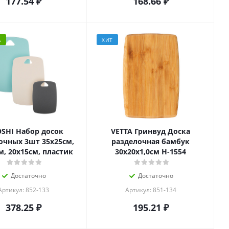
177.54
₽
168.66
₽
А
ХИТ
OSHI Набор досок
VETTA Гринвуд Доска
очных 3шт 35х25см,
разделочная бамбук
м, 20х15см, пластик
30х20х1,0см H-1554
Достаточно
Достаточно
Артикул: 852-133
Артикул: 851-134
378.25
₽
195.21
₽