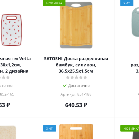
НОВИНКА
ХИТ
чная тм Vetta
SATOSHI Доска разделочная
30x1,2см,
бамбук, силикон,
раз
, 2 дизайна
36,5х25,5х1,5см
3
аточно
Достаточно
 852-165
Артикул: 851-188
63
₽
640.53
₽
ХИТ
НОВИНК