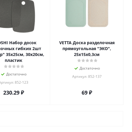
OSHI Набор досок
VETTA Доска разделочная
лочных гибких 2шт
прямоугольная "ЭКО",
" 35х25см, 30х20см,
25x15х0,3см
пластик
Достаточно
Достаточно
Артикул: 852-137
Артикул: 852-123
230.29
₽
69
₽