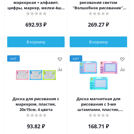
маркерная + алфавит,
рисования светом
цифры, маркер, мелки 4шт,
"Волшебное рисование",
губка, 37х28см, дер, пластик
AG3х3, картон, бумага,
пластик, 21,5х30см
692.93
₽
269.27
₽
В корзину
В корзину
ХИТ
ХИТ
Доска для рисования с
Доска магнитная для
маркером, пластик,
рисования с 3-мя
20х15см, 4 цвета
штампами, пластик,
27х20см, 3 цвета
93.82
₽
168.71
₽