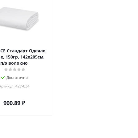
CE Стандарт Одеяло
е, 150гр, 142х205см,
п/э волокно
Достаточно
Артикул: 427-034
900.89
₽