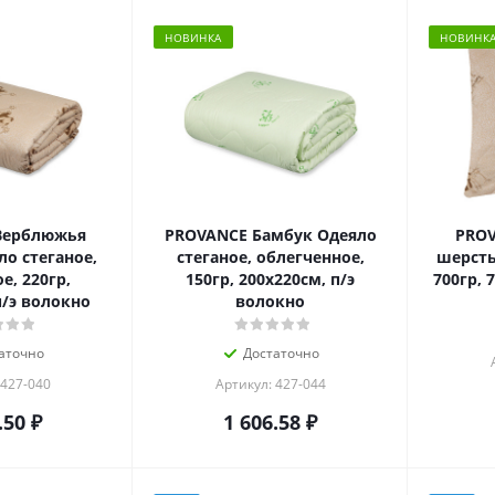
НОВИНКА
НОВИНК
Верблюжья
PROVANCE Бамбук Одеяло
PROV
о стеганое,
стеганое, облегченное,
шерсть
е, 220гр,
150гр, 200х220см, п/э
700гр, 
п/э волокно
волокно
аточно
Достаточно
 427-040
Артикул: 427-044
.50
₽
1 606.58
₽