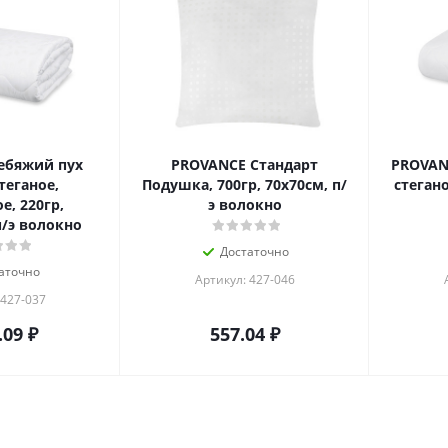
ебяжий пух
PROVANCE Стандарт
PROVAN
теганое,
Подушка, 700гр, 70х70см, п/
стегано
е, 220гр,
э волокно
п/э волокно
Достаточно
аточно
Артикул: 427-046
 427-037
.09
₽
557.04
₽