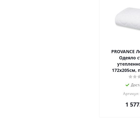
PROVANCE Л
Одеяло с
утепленно
172х205см, 
Дост
Артикул:
1 577