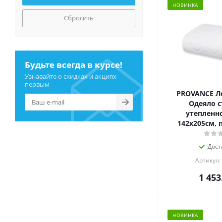
НОВИНКА
Сбросить
Будьте всегда в курсе!
Узнавайте о скидках и акциях
первым
PROVANCE Л
Одеяло с
утепленно
142х205см, 
Дост
Артикул:
1 453
НОВИНКА