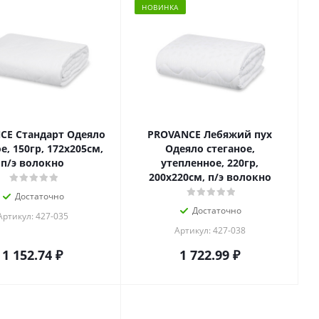
НОВИНКА
CE Стандарт Одеяло
PROVANCE Лебяжий пух
е, 150гр, 172х205см,
Одеяло стеганое,
п/э волокно
утепленное, 220гр,
200х220см, п/э волокно
Достаточно
Достаточно
Артикул: 427-035
Артикул: 427-038
1 152.74
₽
1 722.99
₽