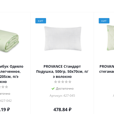
ХИТ
ХИТ
мбук Одеяло
PROVANCE Стандарт
PROVAN
блегченное,
Подушка, 500гр, 50х70см, п/
стеганая
205см, п/э
э волокно
кно
Достаточно
аточно
Артикул: 427-045
 427-042
.19
₽
478.84
₽