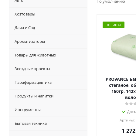
Авто
По умолчанию
Хозтовары
НОВИНКА
Дача и Сад
Ароматизаторы
Товары для животных
Звездные проекты
PROVANCE Ба
Парафармацевтика
стеганое, о
150гр, 142х
Продукты и напитки
воло
Инструменты
Дост
Артикул:
Бытовая техника
1 272