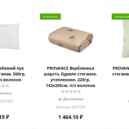
НОВИНКА
НОВИНК
ебяжий пух
PROVANCE Верблюжья
PROVAN
аная, 500гр,
шерсть Одеяло стеганое,
стеганая
/э волокно
утепленное, 220гр,
142х205см, п/э волокно
аточно
Достаточно
 427-047
Артикул: 427-039
19
₽
1 464.10
₽