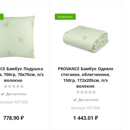
А
НОВИНКА
CE Бамбук Подушка
PROVANCE Бамбук Одеяло
, 700гр, 70х70см, п/э
стеганое, облегченное,
волокно
150гр, 172х205см, п/э
волокно
Достаточно
Достаточно
Артикул: 427-052
Артикул: 427-043
778.90
₽
1 443.01
₽