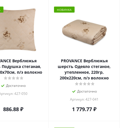
А
НОВИНКА
ANCE Верблюжья
PROVANCE Верблюжья
 Подушка стеганая,
шерсть Одеяло стеганое,
70х70см, п/э волокно
утепленное, 220гр,
200х220см, п/э волокно
Достаточно
Достаточно
Артикул: 427-050
Артикул: 427-041
886.88
₽
1 779.77
₽