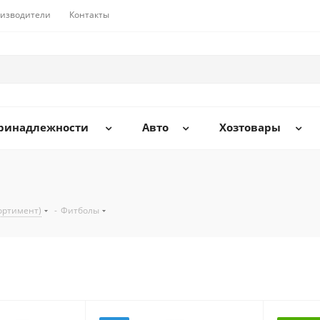
изводители
Контакты
принадлежности
Авто
Хозтовары
ортимент)
-
Фитболы