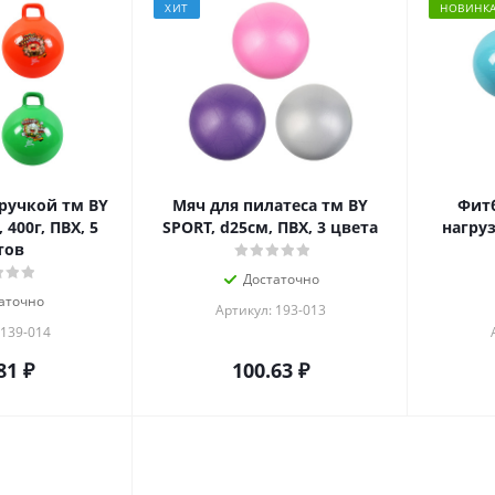
ХИТ
НОВИНК
ручкой тм BY
Мяч для пилатеса тм BY
Фитб
 400г, ПВХ, 5
SPORT, d25см, ПВХ, 3 цвета
нагруз
тов
Достаточно
аточно
Артикул: 193-013
 139-014
81
₽
100.63
₽