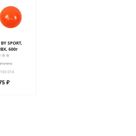
BY SPORT,
ВХ, 600г
аточно
 193-014
75
₽