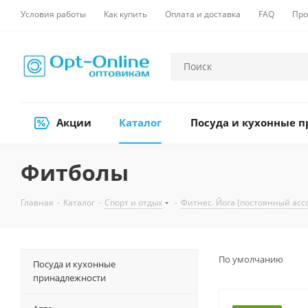
Условия работы
Как купить
Оплата и доставка
FAQ
Про
Акции
Каталог
Посуда и кухонные 
Фитболы
Главная
-
Каталог
-
Спорт и отдых
-
Фитнес. Йога (постоянный асс
По умолчанию
Посуда и кухонные
принадлежности