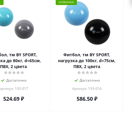
А
НОВИНКА
ол, тм BY SPORT,
Фитбол, тм BY SPORT,
ка до 80кг, d=65см,
нагрузка до 100кг, d=75см,
ПВХ, 2 цвета
ПВХ, 2 цвета
Достаточно
Достаточно
Артикул: 193-017
Артикул: 193-016
524.69
₽
586.50
₽