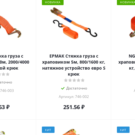
НОВИНКА
НОВИНК
ка груза с
ЕРМАК Стяжка груза с
NG
м, 2000/4000
храповиком 5м, 800/1600 кг,
храпов
ной крюк
натяжное устройство евро S
кг
крюк
аточно
Достаточно
 746-003
Артикул: 746-002
63
₽
251.56
₽
ХИТ
ХИТ