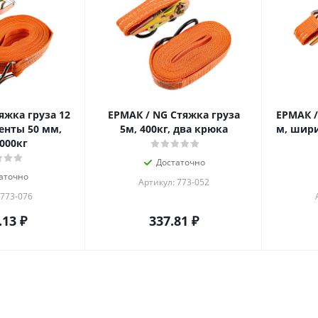
яжка груза 12
ЕРМАК / NG Стяжка груза
ЕРМАК /
енты 50 мм,
5м, 400кг, два крюка
м, шири
000кг
Достаточно
аточно
Артикул: 773-052
 773-076
.13
₽
337.81
₽