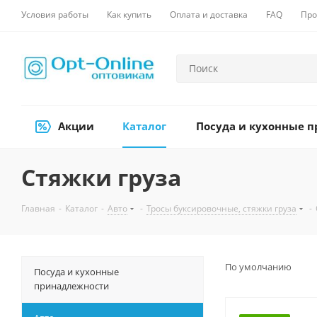
Условия работы
Как купить
Оплата и доставка
FAQ
Про
Акции
Каталог
Посуда и кухонные 
Стяжки груза
Главная
-
Каталог
-
Авто
-
Тросы буксировочные, стяжки груза
-
По умолчанию
Посуда и кухонные
принадлежности