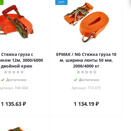
А
ХИТ
 Стяжка груза с
ЕРМАК / NG Стяжка груза 10
иком 12м, 3000/6000
м, ширина ленты 50 мм,
, двойной крюк
2000/4000 кг
Достаточно
Достаточно
Артикул: 746-004
Артикул: 773-075
1 135.63
₽
1 134.19
₽