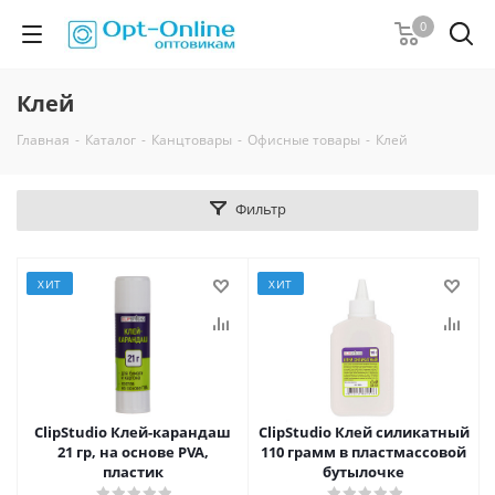
0
Клей
Главная
-
Каталог
-
Канцтовары
-
Офисные товары
-
Клей
Фильтр
ХИТ
ХИТ
ClipStudio Клей-карандаш
ClipStudio Клей силикатный
21 гр, на основе PVA,
110 грамм в пластмассовой
пластик
бутылочке