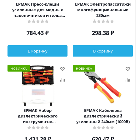
ЕРМАК Пресс-клещи
ЕРМАК Электропассатижи
усиленные для медных
многофункциональные
наконечников и гильз
230мм
270мм
784.43
₽
298.38
₽
В корзину
В корзину
НОВИНКА
НОВИНКА
ЕРМАК Набор
ЕРМАК Кабелерез
диэлектрического
диэлектрический
инструмента:
усиленный 240мм (1000В)
диэлектрический,
высоковольтный до ~1000В,
1 431.28
₽
620.47
₽
7предм.