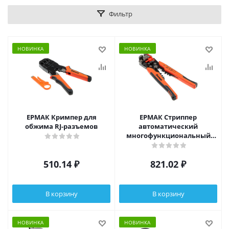
Фильтр
НОВИНКА
НОВИНКА
ЕРМАК Кримпер для
ЕРМАК Стриппер
обжима RJ-разъемов
автоматический
многофункциональный
усиленный, мм2 0.2-6.0
510.14
₽
821.02
₽
В корзину
В корзину
НОВИНКА
НОВИНКА