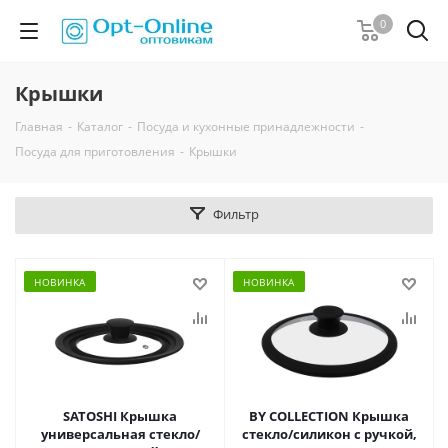
0
Крышки
Главная
-
Каталог
-
Посуда и кухонные принадлежности
-
Посуда для приготовления
-
Крышки
Фильтр
НОВИНКА
НОВИНКА
SATOSHI Крышка
BY COLLECTION Крышка
универсальная стекло/
стекло/силикон с ручкой,