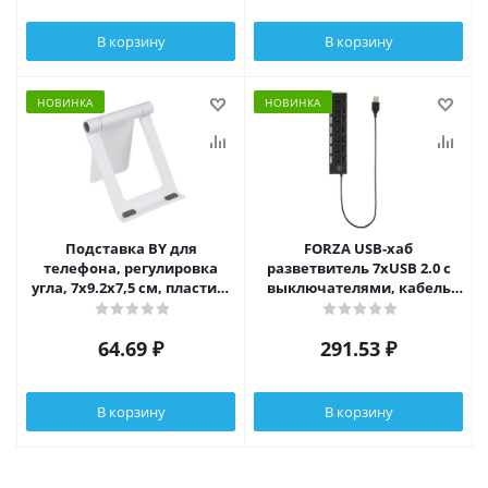
В корзину
В корзину
НОВИНКА
НОВИНКА
Подставка BY для
FORZA USB-хаб
телефона, регулировка
разветвитель 7xUSB 2.0 с
угла, 7x9.2х7,5 см, пластик,
выключателями, кабель
белый
USB(A) 15см, пластик,
чёрный
64.69
₽
291.53
₽
В корзину
В корзину