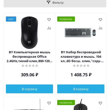
Фильтр
ХИТ
НОВИНКА
BY Компьютерная мышь
BY Набор беспроводной
беспроводная Office
клавиатура и мышь, 104
2.4GHz,тихий клик,800-1200-
кл.,6D бесш. клик,"copy-
1600DPI,SoftTouch,2xAАA,черный
paste",1200DPI,ААА,
серебристый
309.06
₽
1 408.75
₽
В корзину
В корзину
НОВИНКА