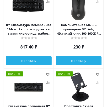
BY Клавиатура мембранная
Компьютерная мышь
114кл., Rainbow подсветка,
проводная BY Link,
синяя кириллица, кабель
4D,тихий клик,800-1600DPI,
165см, чёрный
USB 2.0, кабель 140 см
817.40
₽
230
₽
В корзину
В корзину
НОВИНКА
НОВИНКА
Клавиатура проводная BY
Подставка BY для