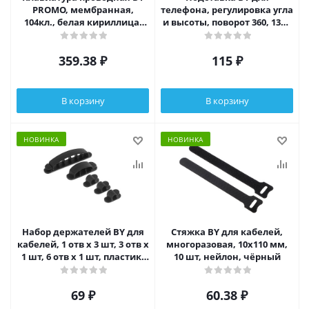
PROMO, мембранная,
телефона, регулировка угла
104кл., белая кириллица,
и высоты, поворот 360, 13x6
USB, каб. 135см, черный
см, алюминий, металик
359.38
₽
115
₽
В корзину
В корзину
НОВИНКА
НОВИНКА
Набор держателей BY для
Стяжка BY для кабелей,
кабелей, 1 отв x 3 шт, 3 отв x
многоразовая, 10x110 мм,
1 шт, 6 отв x 1 шт, пластик,
10 шт, нейлон, чёрный
чёрный
69
₽
60.38
₽