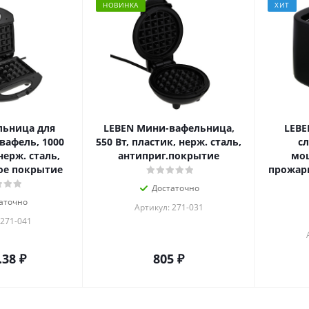
НОВИНКА
ХИТ
льница для
LEBEN Мини-вафельница,
LEBEN
вафель, 1000
550 Вт, пластик, нерж. сталь,
сл
нерж. сталь,
антиприг.покрытие
мо
ое покрытие
прожарк
Достаточно
аточно
Артикул: 271-031
 271-041
.38
₽
805
₽