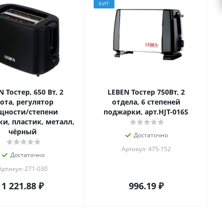
ХИТ
 Тостер, 650 Вт, 2
LEBEN Тостер 750Вт, 2
ота, регулятор
отдела, 6 степеней
щности/степени
поджарки, арт.HJT-016S
и, пластик, металл,
чёрный
Достаточно
Артикул: 475-152
Достаточно
Артикул: 271-030
1 221.88
₽
996.19
₽