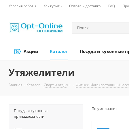
Условия работы
Как купить
Оплата и доставка
FAQ
Про
Акции
Каталог
Посуда и кухонные 
Утяжелители
Главная
-
Каталог
-
Спорт и отдых
-
Фитнес. Йога (постоянный асс
По умолчанию
Посуда и кухонные
принадлежности