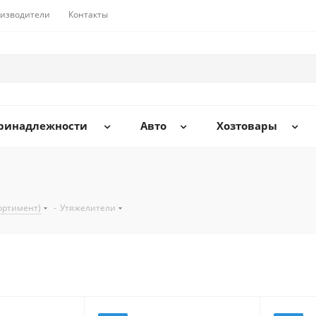
изводители
Контакты
принадлежности
Авто
Хозтовары
ортимент)
-
Утяжелители