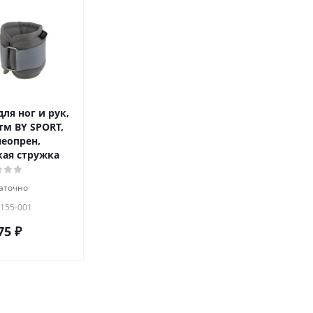
ля ног и рук,
тм BY SPORT,
неопрен,
ая стружка
аточно
 155-001
75
₽