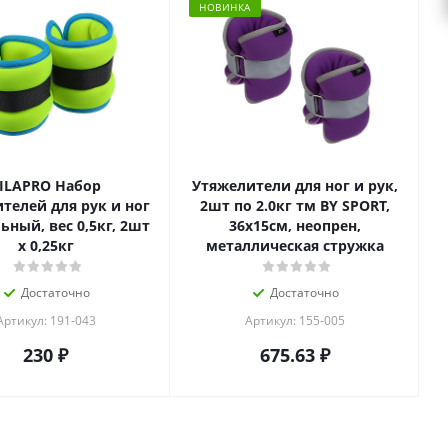
НОВИНКА
ILAPRO Набор
Утяжелители для ног и рук,
телей для рук и ног
2шт по 2.0кг тм BY SPORT,
ьный, вес 0,5кг, 2шт
36x15см, неопрен,
х 0,25кг
металлическая стружка
Достаточно
Достаточно
Артикул: 191-043
Артикул: 155-005
230
₽
675.63
₽