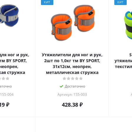
ХИТ
ХИТ
ля ног и рук,
Утяжелители для ног и рук,
S
тм BY SPORT,
2шт по 1,0кг тм BY SPORT,
утяжели
неопрен,
31x12см, неопрен,
текстил
ая стружка
металлическая стружка
аточно
Достаточно
 155-004
Артикул: 155-003
19
₽
428.38
₽