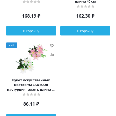
длина 40 см
168.19
₽
162.30
₽
В корзину
В корзину
ХИТ
Букет искусственных
цветов тм LADECOR
настурция галант, длина 30
см
86.11
₽