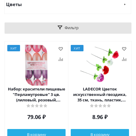
Цветы
Фильтр
ХИТ
ХИТ
Набор: красители пищевые
LADECOR Цветок
"Перламутровые" 3 цв.
искусственный гвоздика,
(лиловый, розовый,
35 см, ткань, пластик,
персиковый), перчатки п/э
железная проволока, 4
1 пара
цвета
79.06
₽
8.96
₽
В корзину
В корзину