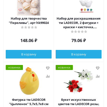
Набор для творчества
Набор для раскрашивания
"Переливы", арт hk99024
тм LADECOR, 2 фигурки +
краски + кисточка,
пенопласт, 2 дизайна
148.06
₽
79.06
₽
В корзину
В корзину
НОВИНКА
НОВИНКА
Фигурка тм LADECOR
Букет искусственных
"Цыпленок" 5,7x5,7x8 см
цветов тм LADECOR розы,