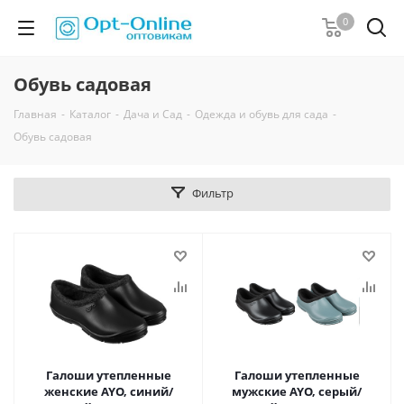
0
Обувь садовая
Главная
-
Каталог
-
Дача и Сад
-
Одежда и обувь для сада
-
Обувь садовая
Фильтр
Галоши утепленные
Галоши утепленные
женские AYO, синий/
мужские AYO, серый/