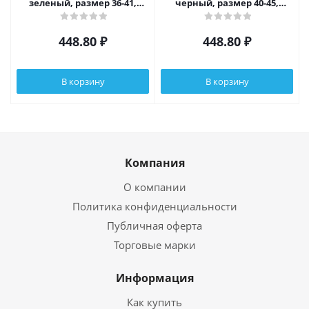
зеленый, размер 36-41,
черный, размер 40-45,
материал галоши ЭВА,
материал галоши ЭВА,
утеплитель ворсин
утеплитель ворсин
448.80
₽
448.80
₽
В корзину
В корзину
Компания
О компании
Политика конфиденциальности
Публичная оферта
Торговые марки
Информация
Как купить