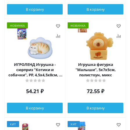
В корзину
В корзину
НОВИНКА
НОВИНКА
ИГРОЛЕНД Игрушка -
Игрушка фигурка
сюрприз "Котики и
"Малыши", 5х7х5см,
собачки", РР, 4,5х4,5х8см, 3
полистоун, микс
дизайна
54.21
₽
72.55
₽
В корзину
В корзину
ХИТ
ХИТ