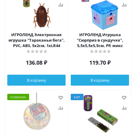
ИГРОЛЕНД Электронная
ИГРОЛЕНД Игрушка
игрушка "Тараканьи бега",
"Сюрприз в сундучке",
PVC, ABS, 5х2см, 1хLR44
5,5х5,5х5,5см, PP, микс
136.08
₽
119.70
₽
В корзину
В корзину
НОВИНКА
ХИТ