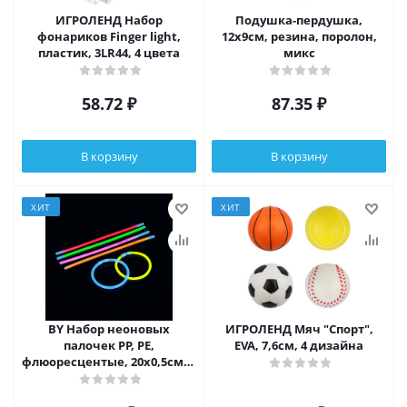
ИГРОЛЕНД Набор
Подушка-пердушка,
фонариков Finger light,
12х9см, резина, поролон,
пластик, 3LR44, 4 цвета
микс
58.72
₽
87.35
₽
В корзину
В корзину
ХИТ
ХИТ
BY Набор неоновых
ИГРОЛЕНД Мяч "Спорт",
палочек PP, PE,
EVA, 7,6см, 4 дизайна
флюоресцентые, 20х0,5см, 6
цветов