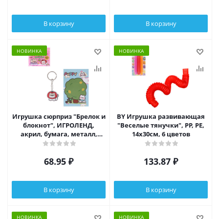
В корзину
В корзину
НОВИНКА
НОВИНКА
Игрушка сюрприз "Брелок и
BY Игрушка развивающая
блокнот", ИГРОЛЕНД,
"Веселые тянучки", PP, PE,
акрил, бумага, металл,
14х30см, 6 цветов
11х12см, 6-12 дизайнов
68.95
₽
133.87
₽
В корзину
В корзину
НОВИНКА
НОВИНКА