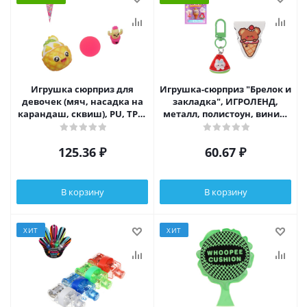
Игрушка сюрприз для
Игрушка-сюрприз "Брелок и
девочек (мяч, насадка на
закладка", ИГРОЛЕНД,
карандаш, сквиш), PU, TPR,
металл, полистоун, винил,
15,5х6х6см, 3-6 дизайнов
13x9см, 6-12 дизайнов
125.36
₽
60.67
₽
В корзину
В корзину
ХИТ
ХИТ