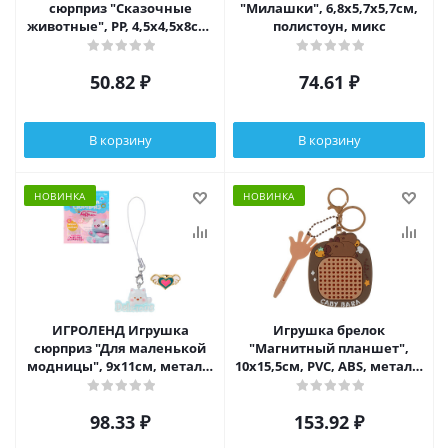
сюрприз "Сказочные
"Милашки", 6,8х5,7х5,7см,
животные", РР, 4,5х4,5х8см,
полистоун, микс
микс
50.82
₽
74.61
₽
В корзину
В корзину
НОВИНКА
НОВИНКА
ИГРОЛЕНД Игрушка
Игрушка брелок
сюрприз "Для маленькой
"Магнитный планшет",
модницы", 9х11см, металл,
10х15,5см, PVC, ABS, металл,
полистоун, микс
микс
98.33
₽
153.92
₽