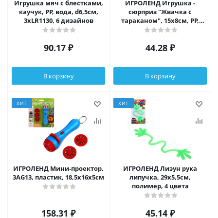
Игрушка мяч с блестками,
ИГРОЛЕНД Игрушка -
каучук, PP, вода, d6,5см,
сюрприз "Жвачка с
3хLR1130, 6 дизайнов
тараканом", 15х8см, PP,
бумага
90.17
₽
44.28
₽
В корзину
В корзину
ХИТ
ХИТ
ИГРОЛЕНД Мини-проектор,
ИГРОЛЕНД Лизун рука
3AG13, пластик, 18,5х16х5см
липучка, 29х5,5см,
полимер, 4 цвета
158.31
₽
45.14
₽