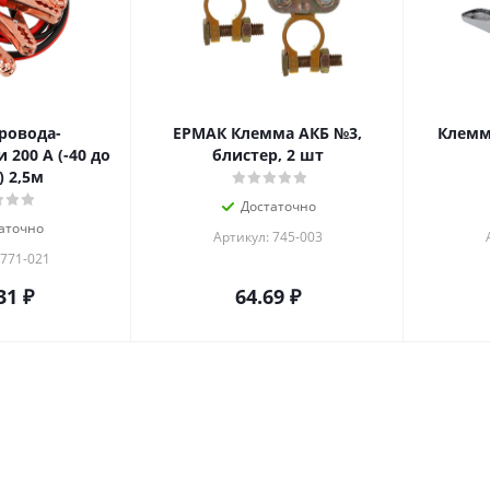
ровода-
ЕРМАК Клемма АКБ №3,
Клемм
200 А (-40 до
блистер, 2 шт
) 2,5м
Достаточно
аточно
Артикул: 745-003
 771-021
31
₽
64.69
₽