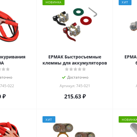
НОВИНКА
ХИТ
икуривания
ЕРМАК Быстросъемные
ЕРМА
0А
клеммы для аккумуляторов
аточно
Достаточно
 745-022
Артикул: 745-021
0
₽
215.63
₽
ХИТ
НОВИНК