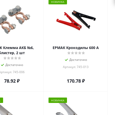
НОВИНКА
К Клемма АКБ №6,
ЕРМАК Крокодилы 600 А
блистер, 2 шт
Достаточно
Достаточно
Артикул: 745-013
Артикул: 745-006
78.92
₽
170.78
₽
А
НОВИНКА