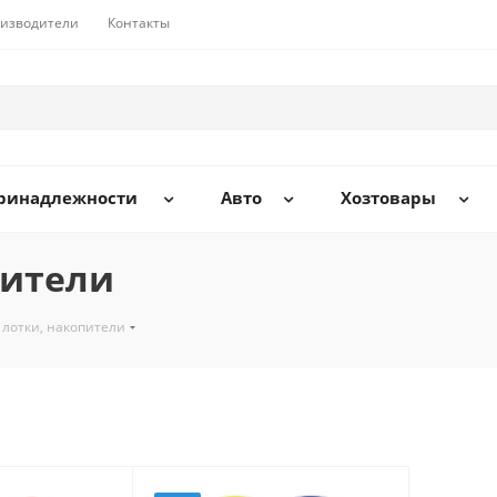
изводители
Контакты
принадлежности
Авто
Хозтовары
пители
 лотки, накопители