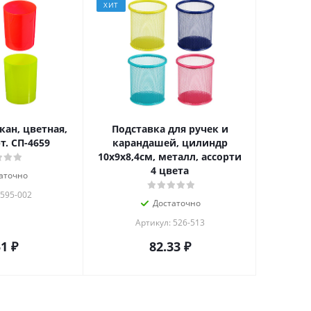
ХИТ
кан, цветная,
Подставка для ручек и
т. СП-4659
карандашей, цилиндр
10х9х8,4см, металл, ассорти
4 цвета
аточно
 595-002
Достаточно
Артикул: 526-513
51
₽
82.33
₽