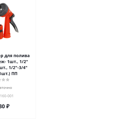
р для полива
ж- 1шт., 1/2"
т., 1/2"-3/4"
шт.) ПП
аточно
 160-001
30
₽