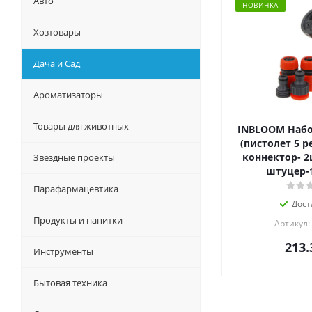
Авто
НОВИНКА
Хозтовары
Дача и Сад
Ароматизаторы
Товары для животных
INBLOOM Набо
(пистолет 5 ре
коннектор- 2ш
Звездные проекты
штуцер-1
Парафармацевтика
Дост
Продукты и напитки
Артикул:
213.
Инструменты
Бытовая техника