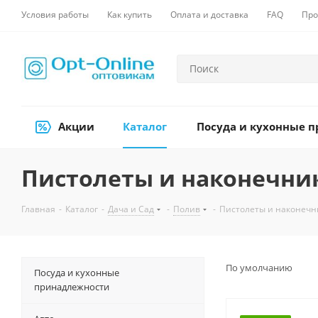
Условия работы
Как купить
Оплата и доставка
FAQ
Про
Акции
Каталог
Посуда и кухонные 
Пистолеты и наконечник
Главная
-
Каталог
-
Дача и Сад
-
Полив
-
Пистолеты и наконечн
По умолчанию
Посуда и кухонные
принадлежности