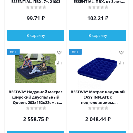
ESSENTIAL, ПВХ, 7+, 21003
ESSENTIAL, ПВХ, от 3 лет,
21002
99.71
₽
102.21
₽
В корзину
В корзину
ХИТ
ХИТ
BESTWAY Надувной матрас
BESTWAY Матрас надувной
широкий двуспальный
EASY INFLATE с
Queen, 203x152x22см, с
подголовником,
руч.насосом и 2
встр.ножн.насос,
подушками, 67374N
191x137x22см, до 300кг,
2 558.75
₽
2 048.44
₽
67225