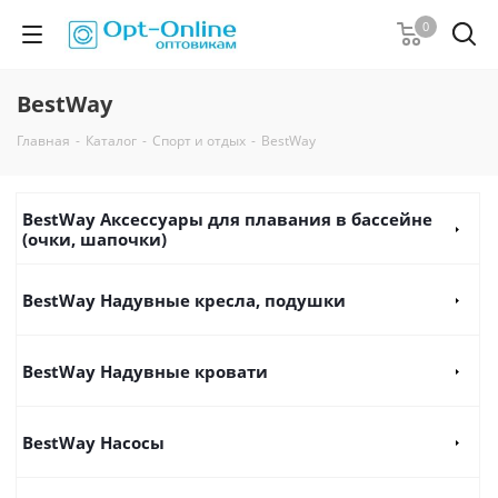
0
BestWay
Главная
-
Каталог
-
Спорт и отдых
-
BestWay
BestWay Аксессуары для плавания в бассейне
(очки, шапочки)
BestWay Надувные кресла, подушки
BestWay Надувные кровати
BestWay Насосы