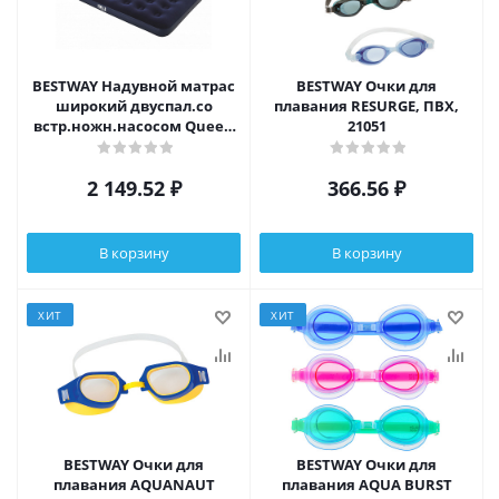
BESTWAY Надувной матрас
BESTWAY Очки для
широкий двуспал.со
плавания RESURGE, ПВХ,
встр.ножн.насосом Queen
21051
Easy Inflate,
203x152x28см,67226N
2 149.52
₽
366.56
₽
В корзину
В корзину
ХИТ
ХИТ
BESTWAY Очки для
BESTWAY Очки для
плавания AQUANAUT
плавания AQUA BURST