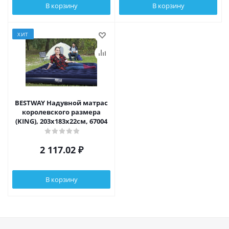
В корзину
В корзину
ХИТ
BESTWAY Надувной матрас
королевского размера
(KING), 203x183x22см, 67004
2 117.02
₽
В корзину