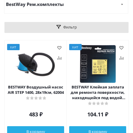
BestWay Рем.комплекты
Фильтр
ХИТ
ХИТ
BESTWAY Воздушный насос
BESTWAY Клейкая заплата
AIR STEP 1400, 28х19см, 62004
для ремонта поверхности,
находящейся под водой,
62091
483
₽
104.11
₽
В корзину
В корзину